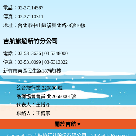
電話：02-27114567
傳真：02-27110311
地址：台北市中山區復興北路38號10樓
吉航旅遊新竹分公司
電話：03-5313636 | 03-5348000
傳真：03-5310099 | 03-5313322
新竹市東區民生路187號1樓
綜合旅行業 220800 號
品保協會會員 北26660001號
代表人：王博彥
聯絡人：王博彥
關於吉航▼
Copyright © 吉航旅行社股份有限公司 . All Rights Reserved