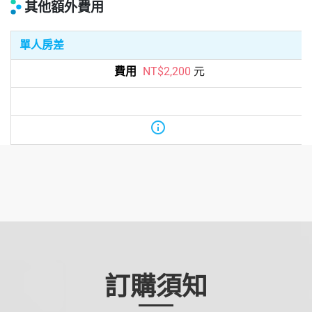
其他額外費用
單人房差
NT$2,200
元
info
訂購須知