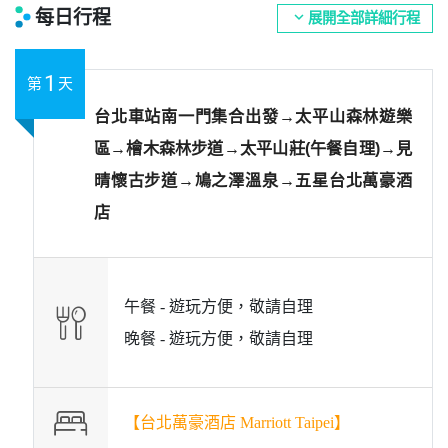
每日行程
expand_more
展開全部詳細行程
1
第
天
台北車站南一門集合出發→太平山森林遊樂
區→檜木森林步道→太平山莊(午餐自理)→見
晴懷古步道→鳩之澤溫泉→五星台北萬豪酒
店
午餐 -
遊玩方便，敬請自理
晚餐 -
遊玩方便，敬請自理
【台北萬豪酒店 Marriott Taipei】