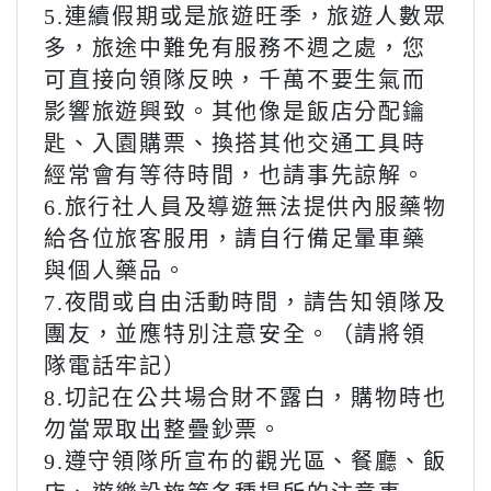
5.連續假期或是旅遊旺季，旅遊人數眾
多，旅途中難免有服務不週之處，您
可直接向領隊反映，千萬不要生氣而
影響旅遊興致。其他像是飯店分配鑰
匙、入園購票、換搭其他交通工具時
經常會有等待時間，也請事先諒解。
6.旅行社人員及導遊無法提供內服藥物
給各位旅客服用，請自行備足暈車藥
與個人藥品。
7.夜間或自由活動時間，請告知領隊及
團友，並應特別注意安全。（請將領
隊電話牢記）
8.切記在公共場合財不露白，購物時也
勿當眾取出整疊鈔票。
9.遵守領隊所宣布的觀光區、餐廳、飯