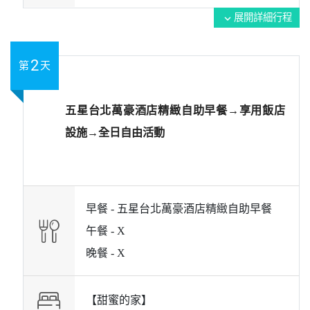
展開詳細行程
expand_more
2
第
天
五星台北萬豪酒店精緻自助早餐→享用飯店
設施→全日自由活動
早餐 -
五星台北萬豪酒店精緻自助早餐
午餐 -
X
晚餐 -
X
【甜蜜的家】