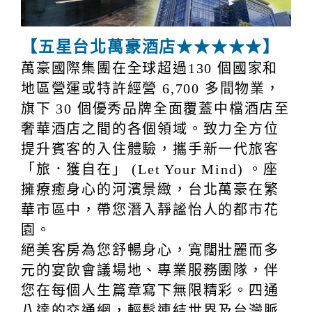
【五星台北萬豪酒店★★★★★】
萬豪國際集團在全球超過130 個國家和
地區營運或特許經營 6,700 多間物業，
旗下 30 個優秀品牌全面覆蓋中檔酒店至
奢華酒店之間的各個領域。致力全方位
提升賓客的入住體驗，攜手新一代旅客
「旅．獲自在」 (Let Your Mind) 。座
擁療癒身心的河濱景緻，台北萬豪在繁
華市區中，帶您潛入靜謐怡人的都市花
園。
絕美客房為您舒暢身心，寬闊壯麗而多
元的宴飲會議場地、專業服務團隊，伴
您在每個人生篇章寫下無限精彩。四通
八達的交通網，輕鬆連結世界及台灣脈