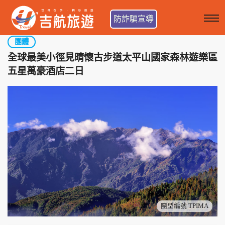
防詐騙宣導
團體
全球最美小徑見晴懷古步道太平山國家森林遊樂區
五星萬豪酒店二日
團型編號 TPIMA