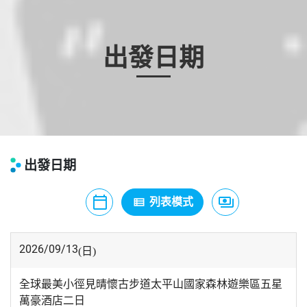
出發日期
出發日期
calendar_today
payments
view_list
月曆模式
列表模式
價格模式
2026/09/13
(日)
全球最美小徑見晴懷古步道太平山國家森林遊樂區五星
萬豪酒店二日