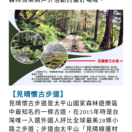
【見晴懷古步道】
見晴懷古步道是太平山國家森林遊樂區
中最知名的一條古道，在2015年時是台
灣唯一入選外國人評比全球最美28條小
路之步道；步道由太平山「見晴線運材