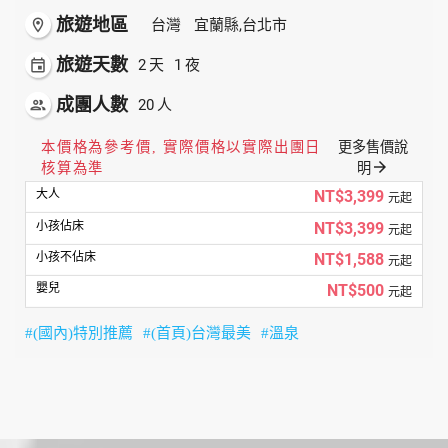
旅遊地區
room
台灣
宜蘭縣,台北市
旅遊天數
event
2
1
天
夜
成團人數
people
20
人
本價格為參考價, 實際價格以實際出團日
更多售價說
arrow_forward
核算為準
明
NT$3,399
元起
NT$3,399
元起
NT$1,588
元起
NT$500
元起
#(國內)特別推薦
#(首頁)台灣最美
#溫泉