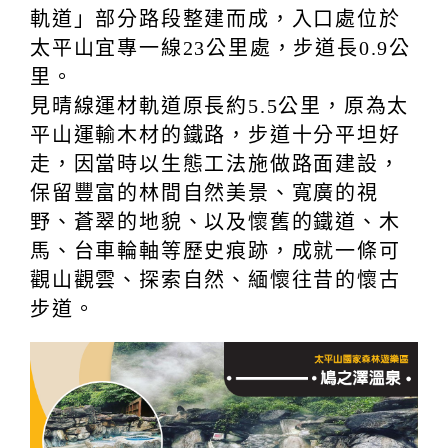
軌道」部分路段整建而成，入口處位於
太平山宜專一線23公里處，步道長0.9公
里。
見晴線運材軌道原長約5.5公里，原為太
平山運輸木材的鐵路，步道十分平坦好
走，因當時以生態工法施做路面建設，
保留豐富的林間自然美景、寬廣的視
野、蒼翠的地貌、以及懷舊的鐵道、木
馬、台車輪軸等歷史痕跡，成就一條可
觀山觀雲、探索自然、緬懷往昔的懷古
步道。