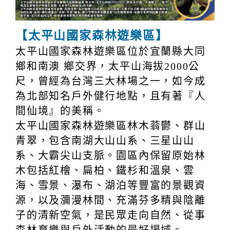
【太平山國家森林遊樂區】
太平山國家森林遊樂區位於宜蘭縣大同
鄉和南澳 鄉交界，太平山海拔2000公
尺，曾經為台灣三大林場之一，如今成
為北部知名戶外健行地點，且有著『人
間仙境』的美稱。
太平山國家森林遊樂區林木蓊鬱、群山
青翠，包含南湖大山山系、三星山山
系、大霸尖山支脈。園區內保留原始林
木包括紅檜、扁柏、鐵杉和溫泉、雲
海、雪景、瀑布、湖泊等豐富的景觀資
源，以及瀰漫林間、充滿芬多精與陰離
子的清新空氣，是民眾走向自然、從事
森林育樂與戶外活動的最好場域。