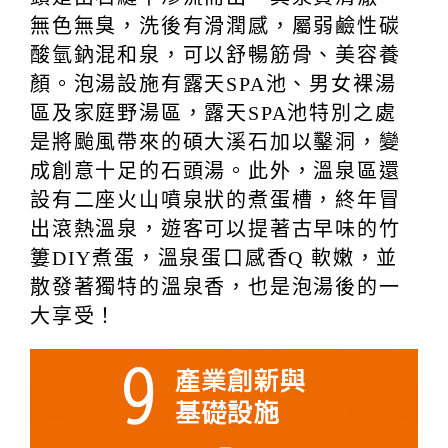
無色無臭，洗後有滑潤感，屬弱鹼性碳
酸氫鈉混和泉，可以舒暢筋骨、美容養
顏。泡湯設施有露天SPA池、男女裸湯
區及家庭野湯區，露天SPA池特別之處
是將颱風帶來的碩大溪石加以鑿洞，變
成創意十足的石頭湯。此外，溫泉區還
設有二座火山噴泉狀的煮蛋槽，終年冒
出滾熱溫泉，遊客可以提著古早味的竹
簍DIY煮蛋，溫泉蛋口感香Q 軟嫩，並
散發著獨特的溫泉香，也是泡湯後的一
大享受！