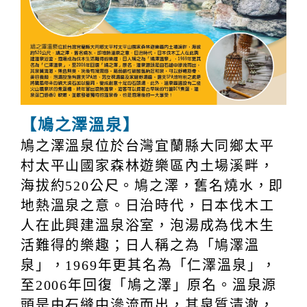
【鳩之澤溫泉】
鳩之澤溫泉位於台灣宜蘭縣大同鄉太平
村太平山國家森林遊樂區內土場溪畔，
海拔約520公尺。鳩之澤，舊名燒水，即
地熱溫泉之意。日治時代，日本伐木工
人在此興建溫泉浴室，泡湯成為伐木生
活難得的樂趣；日人稱之為「鳩澤溫
泉」，1969年更其名為「仁澤溫泉」，
至2006年回復「鳩之澤」原名。溫泉源
頭是由石縫中滲流而出，其泉質清澈，