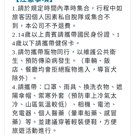
1.請於規定時間內準時集合，行程中如
旅客因個人因素私自脫隊或集合不
到，本公司不予退費。
2.14歲以上貴賓請攜帶國民身份證、1
4歲以下請攜帶健保卡。
3.請勿攜帶寵物同行，以維護公共衛
生、預防傳染病發生。（車輛、飯
店、餐廳均會拒絕寵物進入，導盲犬
除外）。
4.請攜帶：口罩、雨具、換洗衣物、遮
陽傘帽、禦寒外套（預防車上冷氣太
冷、山區氣溫較低）、相機、電池、
充電器、個人醫藥（暈車船藥、感冒
藥）等。並建議穿著輕裝便鞋，方便
旅遊活動進行。