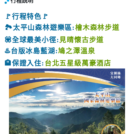
行程說明
🚩行程特色🚩
🏞️太平山森林遊樂區:
檜木森林步道
💟全球最美小徑:
見晴懷古步道
♨️台版冰島藍湖:
鳩之澤溫泉
🏨保證入住:
台北五星級萬豪酒店