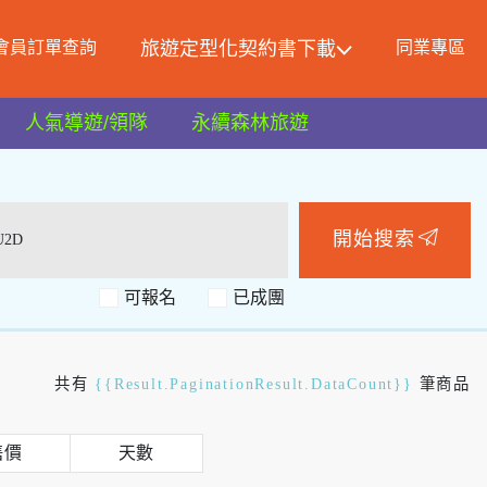
會員訂單查詢
旅遊定型化契約書下載
同業專區
人氣導遊/領隊
永續森林旅遊
開始搜索
可報名
共有
{{Result.PaginationResult.DataCount}}
筆商品
售價
天數