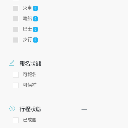
火車
0
輪船
0
巴士
0
步行
0
報名狀態
可報名
可候補
行程狀態
已成團