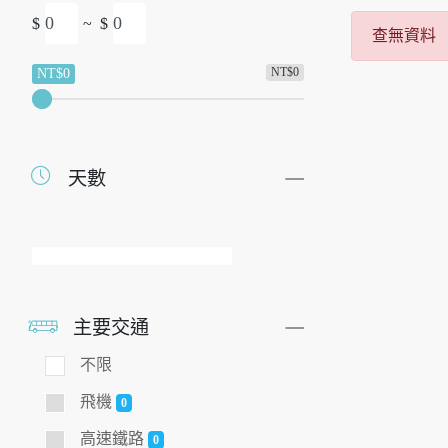
$
~
$
查無資料
NT$0
NT$0
天數
主要交通
不限
飛機
0
高速鐵路
0