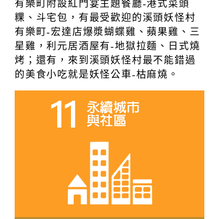
有樂町附設紅門宴主題餐廳-港式菜頭
粿、斗宅包，有最受歡迎的溪頭妖怪村
有樂町-宏達店爆漿蝴蝶雞、蘋果雞、三
星雞，利元居酒屋有-地獄拉麵、日式燒
烤；還有，來到溪頭妖怪村最不能錯過
的美食小吃就是妖怪公車-枯麻燒。