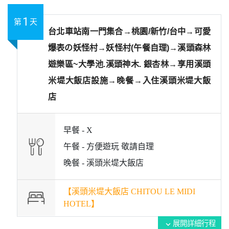
1
第
天
台北車站南一門集合→桃園/新竹/台中→可愛
爆表の妖怪村→妖怪村(午餐自理)→溪頭森林
遊樂區~大學池.溪頭神木. 銀杏林→享用溪頭
米堤大飯店設施→晚餐→入住溪頭米堤大飯
店
早餐 -
X
午餐 -
方便遊玩 敬請自理
晚餐 -
溪頭米堤大飯店
【溪頭米堤大飯店 CHITOU LE MIDI
HOTEL】
展開詳細行程
expand_more