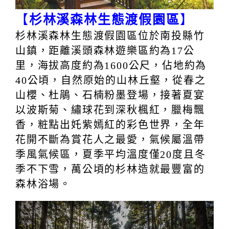
【
杉林溪森林生態渡假園區
】
杉林溪森林生態渡假園區位於南投縣竹
山鎮，距離溪頭森林遊樂區約為17公
里，海拔高度約為1600公尺，佔地約為
40公頃，自然原始的山林丘壑，從春之
山櫻、杜鵑、石楠粉墨登場，接著夏宴
以波斯菊、繡球花到深秋楓紅，臘梅飄
香，粧點出奼紫嫣紅的彩色世界，全年
花開不斷為賞花人之最愛，氣候屬溫帶
季風氣候區，夏季平均溫度僅20度且冬
季不下雪，萬公頃的杉林造就最豐富的
森林浴場。