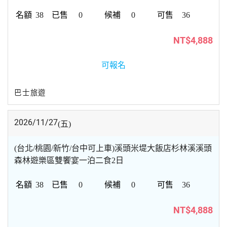
38
0
0
36
NT$4,888
可報名
巴士旅遊
2026/11/27
(五)
(台北/桃園/新竹/台中可上車)溪頭米堤大飯店杉林溪溪頭
森林遊樂區雙饗宴一泊二食2日
38
0
0
36
NT$4,888