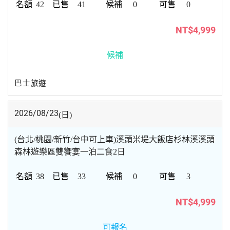
42
41
0
0
NT$4,999
候補
巴士旅遊
2026/08/23
(日)
(台北/桃園/新竹/台中可上車)溪頭米堤大飯店杉林溪溪頭
森林遊樂區雙饗宴一泊二食2日
38
33
0
3
NT$4,999
可報名