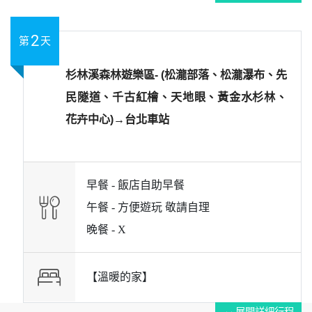
2
第
天
杉林溪森林遊樂區- (松瀧部落、松瀧瀑布、先
民隧道、千古紅檜、天地眼、黃金水杉林、
花卉中心)→台北車站
早餐 -
飯店自助早餐
午餐 -
方便遊玩 敬請自理
晚餐 -
X
【溫暖的家】