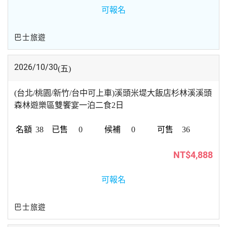
可報名
巴士旅遊
2026/10/30
(五)
(台北/桃園/新竹/台中可上車)溪頭米堤大飯店杉林溪溪頭
森林遊樂區雙饗宴一泊二食2日
38
0
0
36
NT$4,888
可報名
巴士旅遊