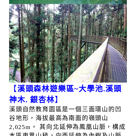
【
溪頭森林遊樂區~大學池.溪頭
神木. 銀杏林
】
溪頭自然教育園區是一個三面環山的凹
谷地形，海拔最高為南面的嶺頭山
2,025m， 其向北延伸為鳳凰山脈，構成
本區東界山稜，向西延伸為內樹及山脈