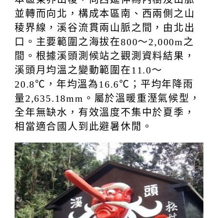
並轉而向北，構成本區南、西兩側之山
稜界線，溪谷流貫兩山脈之間，由北出
口。主要範圍之海拔在800～2,000m之
間。根據溪頭測候站之觀測資料結果，
溪頭月均溫之變動範圍在11.0～
20.8℃，年均溫為16.6℃；平均年降雨
量2,635.18mm。屬於溫暖重溼氣候型，
全年無缺水，有效溫度不集中於夏季，
相當適合國人到此避暑休閒。