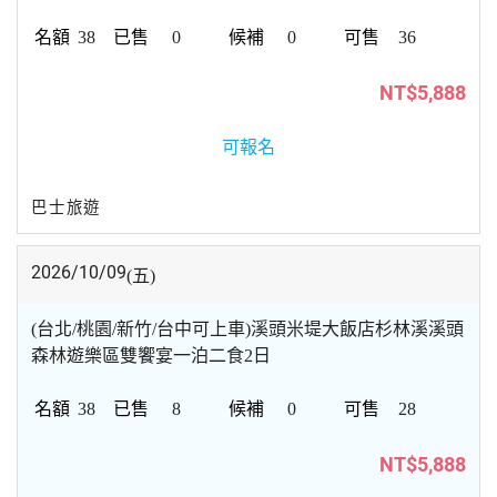
38
0
0
36
NT$5,888
可報名
巴士旅遊
2026/10/09
(五)
(台北/桃園/新竹/台中可上車)溪頭米堤大飯店杉林溪溪頭
森林遊樂區雙饗宴一泊二食2日
38
8
0
28
NT$5,888