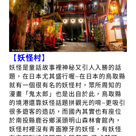
【
妖怪村
】
妖怪是童話故事裡神秘又引人入勝的話
題，在日本尤其盛行喔~在日本的鳥取縣
就有一個很有名的妖怪村，眾所周知的
漫畫「鬼太郎」也是出自於此，鳥取縣
的境港還靠妖怪話題拼觀光的唷~更吸引
很多遊客的造訪，而國內其實也有座位
於南投縣鹿谷鄉溪頭明山森林會館內，
妖怪村裡沒有青面獠牙的妖怪，有妖怪