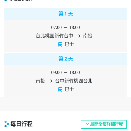
1
第
天
07:00
horizontal_rule
18:00
台北桃園新竹台中
east
南投
directions_bus
巴士
2
第
天
09:00
horizontal_rule
18:00
南投
east
台中新竹桃園台北
directions_bus
巴士
每日行程
expand_more
展開全部詳細行程