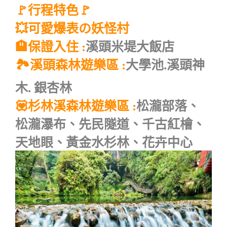
🚩行程特色🚩
💥可愛爆表の妖怪村
🏨保證入住 :
溪頭米堤大飯店
🏞️溪頭森林遊樂區 :
大學池.溪頭神
木. 銀杏林
💟杉林溪森林遊樂區 :
松瀧部落、
松瀧瀑布、先民隧道、千古紅檜、
天地眼、黃金水杉林、花卉中心