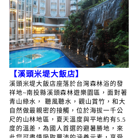
【溪頭米堤大飯店】
溪頭米堤大飯店座落於台灣森林浴的發
祥地~南投縣溪頭森林遊樂園區，面對著
青山綠水， 聽風聽水，觀山賞竹，和大
自然做最親密的接觸，位於海拔一千公
尺的山林地區，夏天溫度與平地約有5.5
度的溫差，為國人首選的避暑勝地，來
此您可盡情吸取豐沛的涵養元素，享受