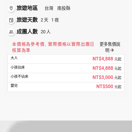
旅遊地區
room
台灣
南投縣
旅遊天數
event
2
1
天
夜
成團人數
people
20
人
本價格為參考價, 實際價格以實際出團日
更多售價說
arrow_forward
核算為準
明
NT$4,888
元起
NT$4,888
元起
NT$3,000
元起
NT$500
元起