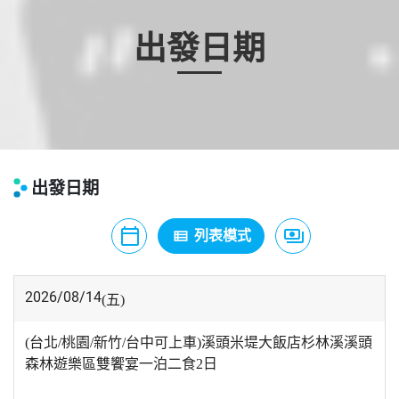
出發日期
出發日期
calendar_today
payments
view_list
月曆模式
列表模式
價格模式
2026/08/14
(五)
(台北/桃園/新竹/台中可上車)溪頭米堤大飯店杉林溪溪頭
森林遊樂區雙饗宴一泊二食2日