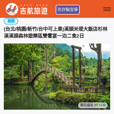
防詐騙宣導
團體
(台北/桃園/新竹/台中可上車)溪頭米堤大飯店杉林
溪溪頭森林遊樂區雙饗宴一泊二食2日
團型編號 NTTLM