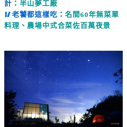
計：
半山夢工廠
🥢老饕都這樣吃：
名間60年無菜單
料理、
農場中式合菜
佐百萬夜景