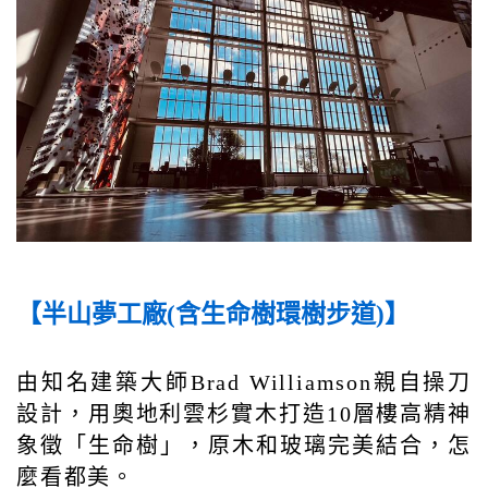
【半山夢工廠(含生命樹環樹步道)】
由知名建築大師Brad Williamson親自操刀
設計，用奧地利雲杉實木打造10層樓高精神
象徵「生命樹」，原木和玻璃完美結合，怎
麼看都美。