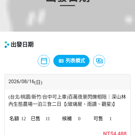
出發日期
calendar_today
payments
view_list
月曆模式
列表模式
價格模式
2026/08/16
(日)
(台北/桃園/新竹/台中可上車)百萬夜景閃爍相陪｜深山林
內生態農場一泊三食二日【(玻璃屋、雨讀、觀星)】
12
11
0
1
NT$4,488