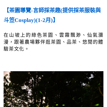
【茶園導覽-言師採茶趣(提供採茶服裝與
斗笠Cosplay)(1-2月)】
在山坡上的綠色茶園、雲霧飄渺、仙氣瀰
漫，跟著農場夥伴逛茶園、品茶、悠閒的體
驗茶文化。