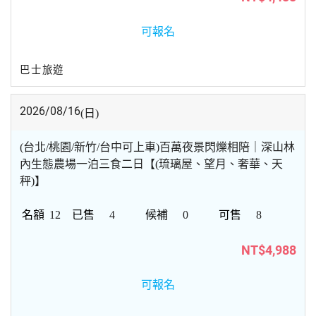
可報名
巴士旅遊
2026/08/16
(日)
(台北/桃園/新竹/台中可上車)百萬夜景閃爍相陪｜深山林
內生態農場一泊三食二日【(琉璃屋、望月、奢華、天
秤)】
12
4
0
8
NT$4,988
可報名