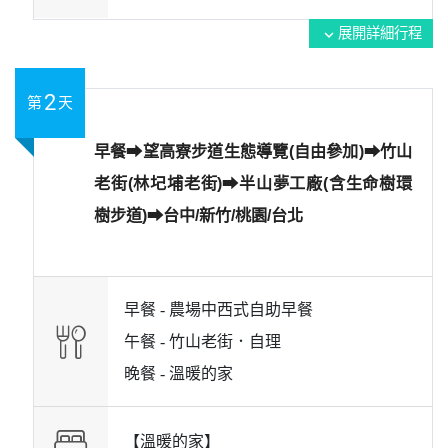
展開詳細行程
expand_more
2
第
天
早餐⮕望高寮步道生態導覽(自由參加)⮕竹山
老街(林圮埔老街)⮕半山夢工廠(含生命樹環
樹步道)⮕台中/新竹/桃園/台北
早餐 -
農場中西式自助早餐
午餐 -
竹山老街．自理
晚餐 -
溫暖的家
【溫暖的家】