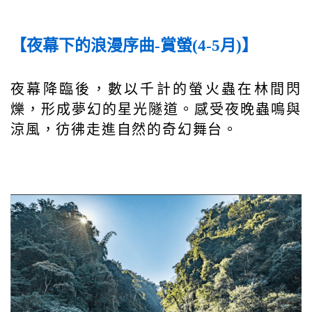
【夜幕下的浪漫序曲-賞螢(4-5月)】
夜幕降臨後，數以千計的螢火蟲在林間閃
爍，形成夢幻的星光隧道。感受夜晚蟲鳴與
涼風，彷彿走進自然的奇幻舞台。