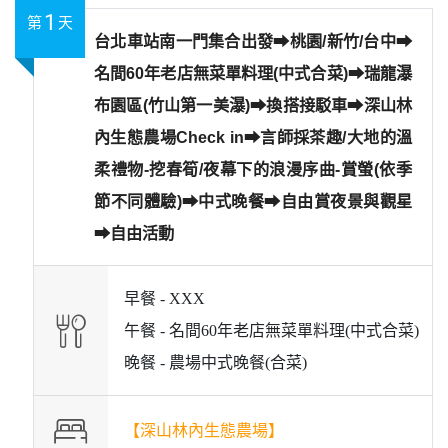
1
第
天
台北車站南一門集合出發⮕桃園/新竹/台中⮕
名間60年老店無菜單料理(中式合菜)⮕瑞龍瀑
布園區(竹山第一美瀑)⮕換搭接駁車⮕深山林
內生態農場Check in⮕言師採茶趣/大地的溫
柔禮物-挖春筍/夜幕下的浪漫序曲-賞螢(依季
節不同體驗)⮕中式晚餐⮕自由賞夜景與觀星
⮕自由活動
早餐 -
XXX
午餐 -
名間60年老店無菜單料理(中式合菜)
晚餐 -
農場中式晚餐(合菜)
【深山林內生態農場】