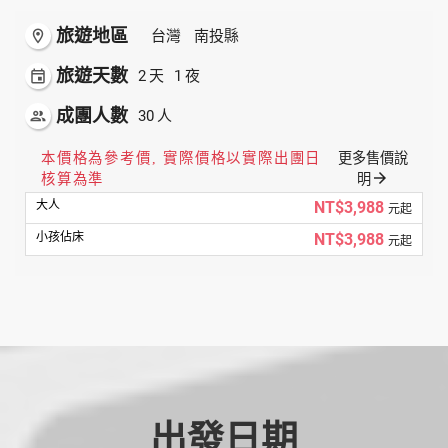
旅遊地區
room
台灣
南投縣
旅遊天數
event
2
1
天
夜
成團人數
people
30
人
本價格為參考價, 實際價格以實際出團日
更多售價說
arrow_forward
核算為準
明
NT$3,988
元起
NT$3,988
元起
出發日期