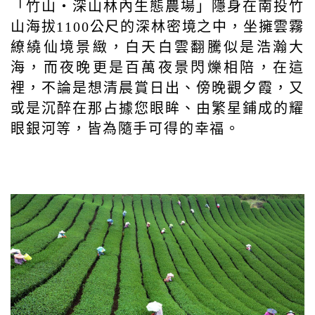
「竹山‧深山林內生態農場」隱身在南投竹
山海拔1100公尺的深林密境之中，坐擁雲霧
繚繞仙境景緻，白天白雲翻騰似是浩瀚大
海，而夜晚更是百萬夜景閃爍相陪，在這
裡，不論是想清晨賞日出、傍晚觀夕霞，又
或是沉醉在那占據您眼眸、由繁星鋪成的耀
眼銀河等，皆為隨手可得的幸福。