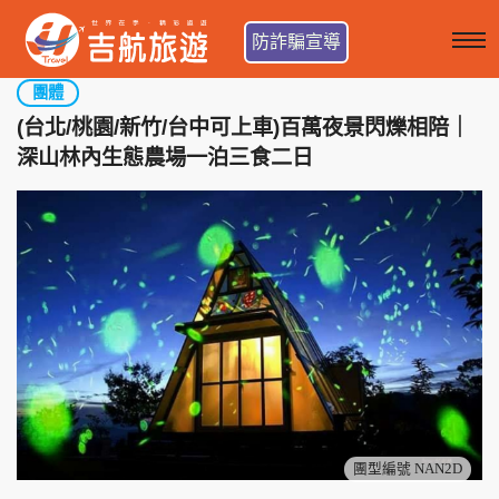
防詐騙宣導
團體
(台北/桃園/新竹/台中可上車)百萬夜景閃爍相陪｜
深山林內生態農場一泊三食二日
團型編號 NAN2D