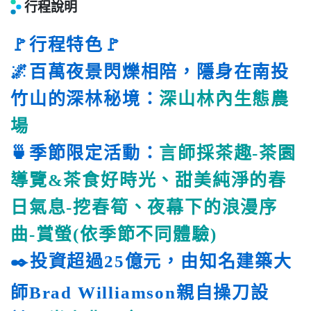
行程說明
🚩行程特色🚩
🌌百萬夜景閃爍相陪，隱身在南投
竹山的深林秘境：
深山林內生態農
場
🍵季節限定活動：
言師採茶趣-茶園
導覽&茶食好時光、甜美純淨的春
日氣息-挖春筍、夜幕下的浪漫序
曲-賞螢(依季節不同體驗)
✒️投資超過25億元，由知名建築大
師Brad Williamson親自操刀設