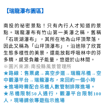
【瑞龍瀑布園區】
南投的祕密景點！只有內行人才知道的景
點。瑞龍瀑布有竹山第一美瀑之稱，舊稱
「石崁湖瀑布」，其所在地為山坪頂聚落，
因此又稱為「山坪頂瀑布」，沿途除了欣賞
生態多樣性的美景，還能放鬆呼吸林中的芬
多精，感受負離子能量，悠遊於山林間。
※圖片來源:南投縣風景管理所
★路線：售票處→高空步道→瑞龍吊橋→空
中觀瀑平台→瑞龍瀑布，來回約一個小時
★進場時需配合吊橋人數管制排隊進場。
★吊橋限制50人通行，觀瀑平台限制100
人，現場請依導遊指示進場