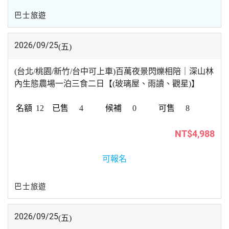
巴士旅遊
2026/09/25
(五)
(台北/桃園/新竹/台中可上車)百萬夜景閃爍相陪｜深山林
內生態農場一泊三食二日【(玻璃屋、雨讀、觀星)】
12
4
0
8
NT$4,988
可報名
巴士旅遊
2026/09/25
(五)