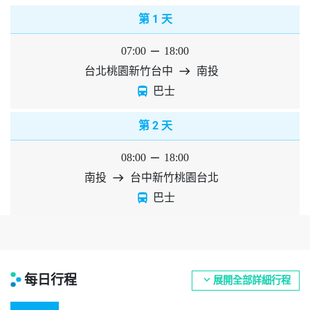
1
第
天
07:00
horizontal_rule
18:00
台北桃園新竹台中
east
南投
directions_bus
巴士
2
第
天
08:00
horizontal_rule
18:00
南投
east
台中新竹桃園台北
directions_bus
巴士
每日行程
expand_more
展開全部詳細行程