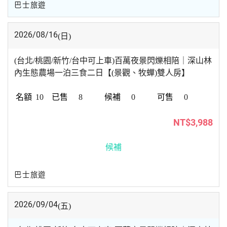
巴士旅遊
2026/08/16
(日)
(台北/桃園/新竹/台中可上車)百萬夜景閃爍相陪｜深山林
內生態農場一泊三食二日【(景觀、牧蟬)雙人房】
10
8
0
0
NT$3,988
候補
巴士旅遊
2026/09/04
(五)