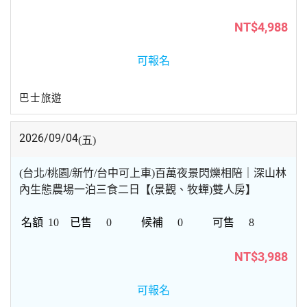
NT$4,988
可報名
巴士旅遊
2026/09/04
(五)
(台北/桃園/新竹/台中可上車)百萬夜景閃爍相陪｜深山林
內生態農場一泊三食二日【(景觀、牧蟬)雙人房】
10
0
0
8
NT$3,988
可報名