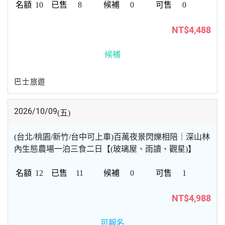
10
8
0
0
NT$4,488
候補
巴士旅遊
2026/10/09
(五)
(台北/桃園/新竹/台中可上車)百萬夜景閃爍相陪｜深山林
內生態農場一泊三食二日【(玻璃屋、雨讀、觀星)】
12
11
0
1
NT$4,988
可報名