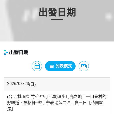
出發日期
出發日期
calendar_today
payments
view_list
月曆模式
列表模式
價格模式
2026/08/23
(日)
(台北/桃園/新竹/台中可上車)漫步月光之城｜一口眷村的
好味道、禧榕軒+墾丁華泰瑞苑二泊四食三日【花園客
房】