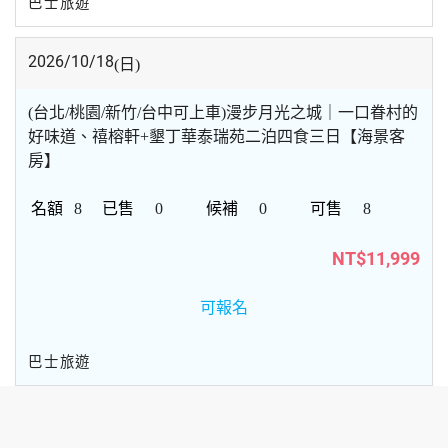
巴士旅遊
2026/10/18
(日)
(台北/桃園/新竹/台中可上車)漫步月光之城｜一口眷村的
好味道、禧榕軒+墾丁華泰瑞苑二泊四食三日【海景客
房】
8
0
0
8
NT$11,999
可報名
巴士旅遊