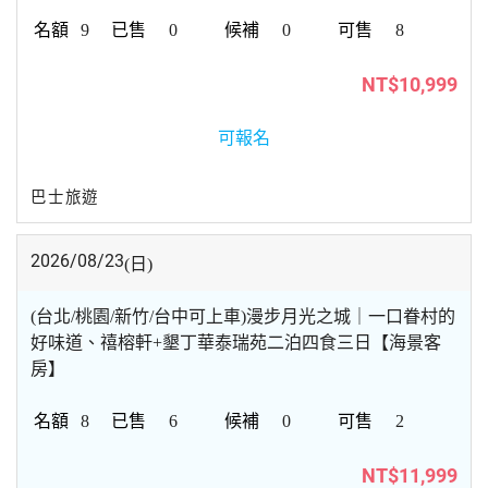
9
0
0
8
NT$10,999
可報名
巴士旅遊
2026/08/23
(日)
(台北/桃園/新竹/台中可上車)漫步月光之城｜一口眷村的
好味道、禧榕軒+墾丁華泰瑞苑二泊四食三日【海景客
房】
8
6
0
2
NT$11,999