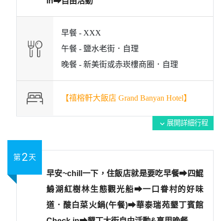
in➡︎自由活動
早餐 -
XXX
午餐 -
鹽水老街．自理
晚餐 -
新美街或赤崁樓商圈．自理
【禧榕軒大飯店 Grand Banyan Hotel】
展開詳細行程
expand_more
2
第
天
早安~chill一下，住飯店就是要吃早餐➡︎四鯤
鯓湖紅樹林生態觀光船➡︎一口眷村的好味
道．酸白菜火鍋(午餐)➡︎華泰瑞苑墾丁賓館
Check in➡︎墾丁大街自由活動&享用晚餐