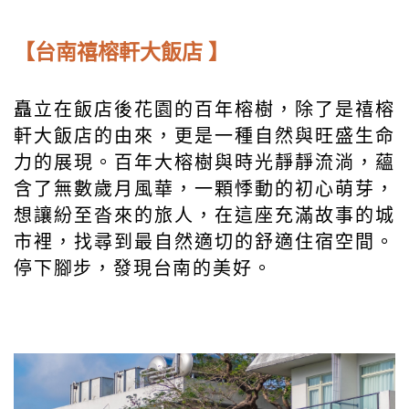
【台南禧榕軒大飯店 】
矗立在飯店後花園的百年榕樹，除了是禧榕
軒大飯店的由來，更是一種自然與旺盛生命
力的展現。百年大榕樹與時光靜靜流淌，蘊
含了無數歲月風華，一顆悸動的初心萌芽，
想讓紛至沓來的旅人，在這座充滿故事的城
市裡，找尋到最自然適切的舒適住宿空間。
停下腳步，發現台南的美好。