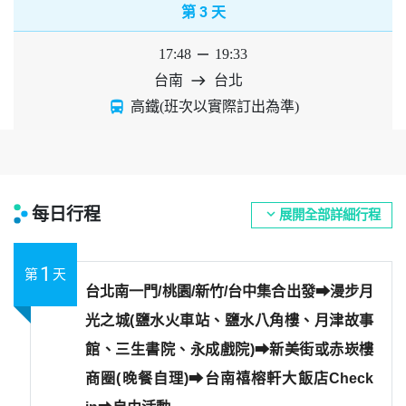
3
第
天
17:48
horizontal_rule
19:33
台南
east
台北
directions_bus
高鐵(班次以實際訂出為準)
每日行程
expand_more
展開全部詳細行程
1
第
天
台北南一門/桃園/新竹/台中集合出發➡︎漫步月
光之城(鹽水火車站、鹽水八角樓、月津故事
館、三生書院、永成戲院)➡︎新美街或赤崁樓
商圈(晚餐自理)➡︎台南禧榕軒大飯店Check