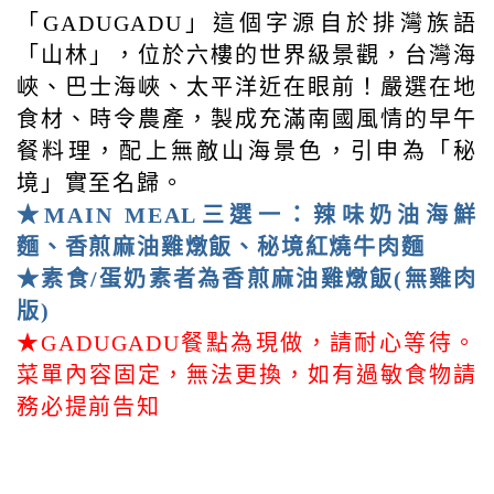
「GADUGADU」這個字源自於排灣族語
「山林」，位於六樓的世界級景觀，台灣海
峽、巴士海峽、太平洋近在眼前！嚴選在地
食材、時令農產，製成充滿南國風情的早午
餐料理，配上無敵山海景色，引申為「秘
境」實至名歸。
★MAIN MEAL三選一：辣味奶油海鮮
麵、香煎麻油雞燉飯、秘境紅燒牛肉麵
★素食/蛋奶素者為香煎麻油雞燉飯(無雞肉
版)
★GADUGADU餐點為現做，請耐心等待。
菜單內容固定，無法更換，如有過敏食物請
務必提前告知