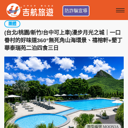
防詐騙宣導
團體
(台北/桃園/新竹/台中可上車)漫步月光之城｜一口
眷村的好味道360°無死角山海環景、禧榕軒+墾丁
華泰瑞苑二泊四食三日
團型編號 MOON3A