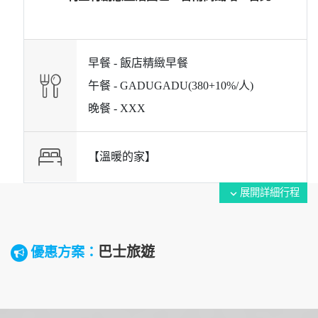
早餐 -
飯店精緻早餐
午餐 -
GADUGADU(380+10%/人)
晚餐 -
XXX
【溫暖的家】
展開詳細行程
expand_more
巴士旅遊
優惠方案：