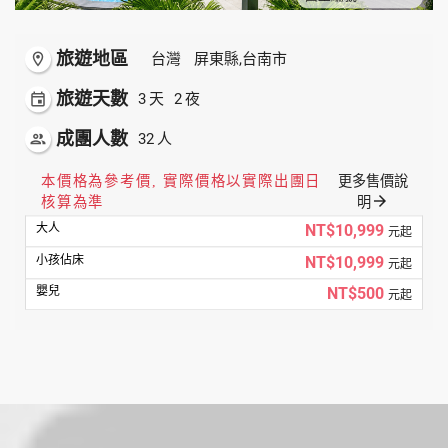
旅遊地區
room
台灣
屏東縣,台南市
旅遊天數
event
3
2
天
夜
成團人數
people
32
人
本價格為參考價, 實際價格以實際出團日
更多售價說
arrow_forward
核算為準
明
NT$10,999
元起
NT$10,999
元起
NT$500
元起