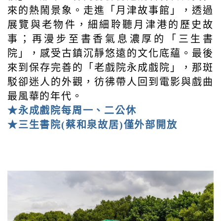
來的熱鬧景象。走進「月津故事館」，透過
展覽與老物件，細細聆聽月津港的歷史故
事；再漫步至書香氣息濃厚的「三生書
院」，感受古鎮沉靜悠遠的文化底蘊。最後
來到保存完善的「老戲院永成戲院」，那斑
駁卻迷人的外觀，彷彿帶人回到電影與戲曲
最風華的年代。
★永成戲院每周一、二公休
★三生書院(蔡和泉故居)僅外部開放