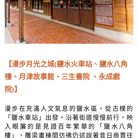
【漫步月光之城(鹽水火車站、鹽水八角
樓、月津故事館、三生書院 、永成戲
院)】
漫步在充滿人文氣息的鹽水區。從古樸的
「鹽水車站」出發，沿著街道慢慢前行，映
入眼簾的是見證百年繁華的「鹽水八角
樓」，雕梁畫棟間彷彿仍述說著昔日商賈往