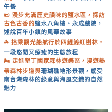
午餐
📜 漫步充滿歷史韻味的鹽水區，探訪
古色古香的
鹽水八角樓、永成戲院，
述說百年小鎮的風華故事
⛵ 搭乘觀光船航行於四鯤鯓紅樹林，
一段悠閒又療癒的生態旅程
🌬️ 走進墾丁國家森林遊樂區，漫遊熱
帶森林步道與
珊瑚礁地形景觀，感受
南台灣森林的綠意與海風交織的自然
魅力