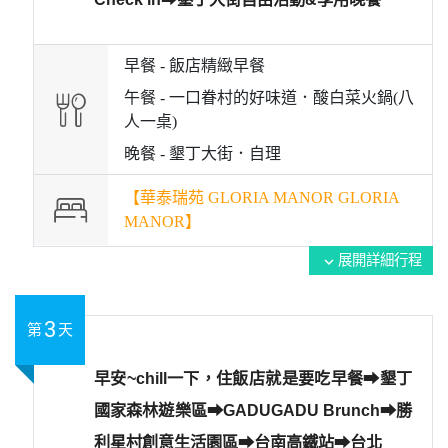
早餐 -
飯店精緻早餐
午餐 -
一口眷村的好味道．酸白菜火鍋(八
人一桌)
晚餐 -
墾丁大街．自理
【華泰瑞苑 GLORIA MANOR GLORIA
MANOR】
展開詳細行程
expand_more
3
第
天
早安~chill一下，住飯店就是要吃早餐➡︎墾丁
國家森林遊樂區➡︎GADUGADU Brunch➡︎勝
利星村創意生活園區➡︎台南高鐵站➡︎台北