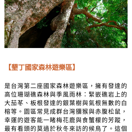
【墾丁國家森林遊樂區】
是台灣第二座國家森林遊樂區，擁有發達的
高位珊瑚礁森林與季風雨林：緊嵌礁岩上的
大茄苳、板根發達的銀葉樹與氣根無數的白
榕等。園區常見成群台灣獼猴與赤腹松鼠，
幸運的遊客能一睹梅花鹿與食蟹檬的芳蹤，
最有看頭的莫過於秋冬來訪的候鳥了。這個