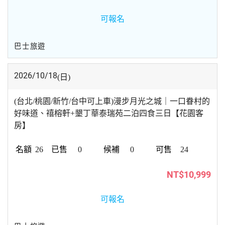
可報名
巴士旅遊
2026/10/18
(日)
(台北/桃園/新竹/台中可上車)漫步月光之城｜一口眷村的
好味道、禧榕軒+墾丁華泰瑞苑二泊四食三日【花園客
房】
26
0
0
24
NT$10,999
可報名