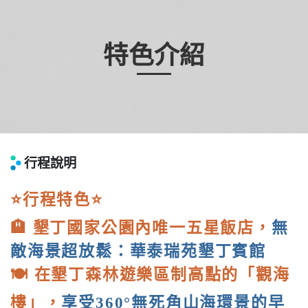
特色介紹
行程說明
⭐行程特色⭐
🏨 墾丁國家公園內唯一五星飯店，
無
敵海景超放鬆：華泰瑞苑墾丁賓館
🍽️ 在墾丁森林遊樂區制高點的「觀海
樓」，
享受360°無死角山海環景的早