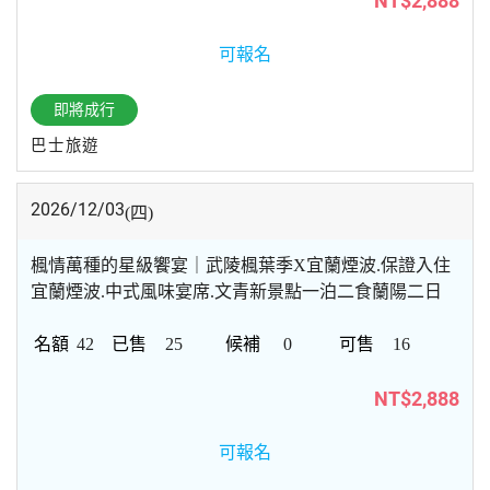
NT$2,888
可報名
即將成行
巴士旅遊
2026/12/03
(四)
楓情萬種的星級饗宴｜武陵楓葉季X宜蘭煙波.保證入住
宜蘭煙波.中式風味宴席.文青新景點一泊二食蘭陽二日
42
25
0
16
NT$2,888
可報名