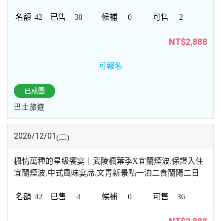
42
38
0
2
NT$2,888
可報名
已成團
巴士旅遊
2026/12/01
(二)
楓情萬種的星級饗宴｜武陵楓葉季X宜蘭煙波.保證入住
宜蘭煙波.中式風味宴席.文青新景點一泊二食蘭陽二日
42
4
0
36