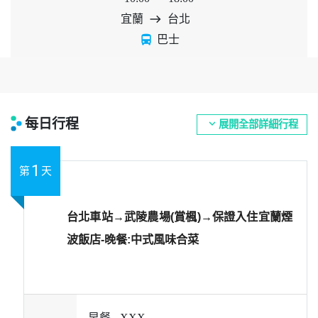
宜蘭
east
台北
directions_bus
巴士
每日行程
expand_more
展開全部詳細行程
1
第
天
台北車站→武陵農場(賞楓)→保證入住宜蘭煙
波飯店-晚餐:中式風味合菜
早餐 -
XXX