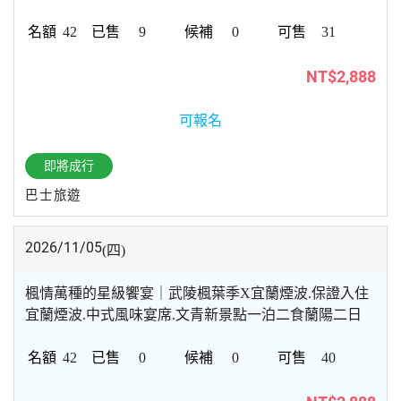
42
9
0
31
NT$2,888
可報名
即將成行
巴士旅遊
2026/11/05
(四)
楓情萬種的星級饗宴｜武陵楓葉季X宜蘭煙波.保證入住
宜蘭煙波.中式風味宴席.文青新景點一泊二食蘭陽二日
42
0
0
40