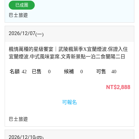
已成團
巴士旅遊
2026/12/07
(一)
楓情萬種的星級饗宴｜武陵楓葉季X宜蘭煙波.保證入住
宜蘭煙波.中式風味宴席.文青新景點一泊二食蘭陽二日
42
0
0
40
NT$2,888
可報名
巴士旅遊
2026/12/10
(四)