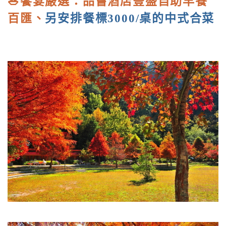
🥗饗宴嚴選：品嘗酒店豐盛自助早餐
百匯、
另安排餐標3000/桌的中式合菜