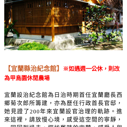
【宜蘭縣治紀念館】
※如遇週一公休，則改
為甲鳥園休閒農場
宜蘭設治紀念館為日治時期首任宜蘭廳長西
鄉菊次郎所籌建，亦為歷任行政首長官邸，
她見證了200年來宜蘭設官治理的軌跡。進
來這裡，請放慢心境，感受這空間的寧靜，