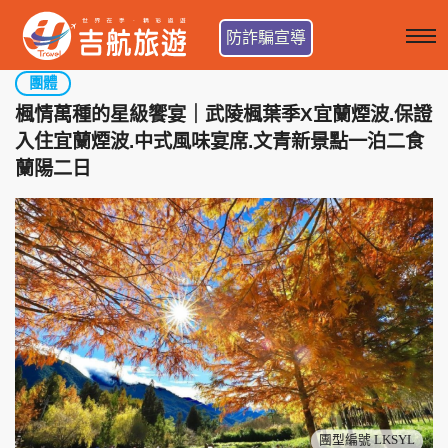
防詐騙宣導
團體
楓情萬種的星級饗宴｜武陵楓葉季X宜蘭煙波.保證
入住宜蘭煙波.中式風味宴席.文青新景點一泊二食
蘭陽二日
團型編號 LKSYL