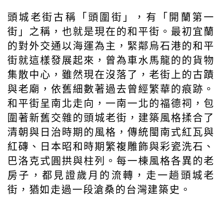
頭城老街古稱「頭圍街」，有「開蘭第一
街」之稱，也就是現在的和平街。最初宜蘭
的對外交通以海運為主，緊鄰烏石港的和平
街就這樣發展起來，曾為車水馬龍的的貨物
集散中心，雖然現在沒落了，老街上的古蹟
與老廟，依舊細數著過去曾經繁華的痕跡。
和平街呈南北走向，一南一北的福德祠，包
圍著新舊交雜的頭城老街，建築風格揉合了
清朝與日治時期的風格，傳統閩南式紅瓦與
紅磚、日本昭和時期繁複雕飾與彩瓷洗石、
巴洛克式圓拱與柱列。每一棟風格各異的老
房子，都見證歲月的流轉，走一趟頭城老
街，猶如走過一段滄桑的台灣建築史。