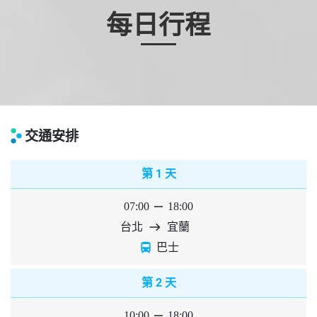
每日行程
交通安排
1
第
天
07:00
horizontal_rule
18:00
台北
east
宜蘭
directions_bus
巴士
2
第
天
10:00
horizontal_rule
18:00