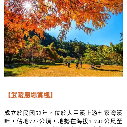
【武陵農場賞楓】
成立於民國52年，位於大甲溪上游七家灣溪
畔，佔地727公頃，地勢在海拔1,740公尺至