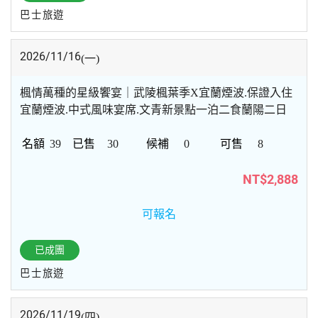
巴士旅遊
2026/11/16
(一)
楓情萬種的星級饗宴｜武陵楓葉季X宜蘭煙波.保證入住
宜蘭煙波.中式風味宴席.文青新景點一泊二食蘭陽二日
39
30
0
8
NT$2,888
可報名
已成團
巴士旅遊
2026/11/19
(四)