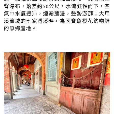
聲瀑布，落差約50公尺，水流狂傾而下，空
氣中水氣豐沛，煙霧瀰漫，聲勢澎湃；大甲
溪流域的七家灣溪畔，為國寶魚櫻花鉤吻鮭
的原鄉產地。