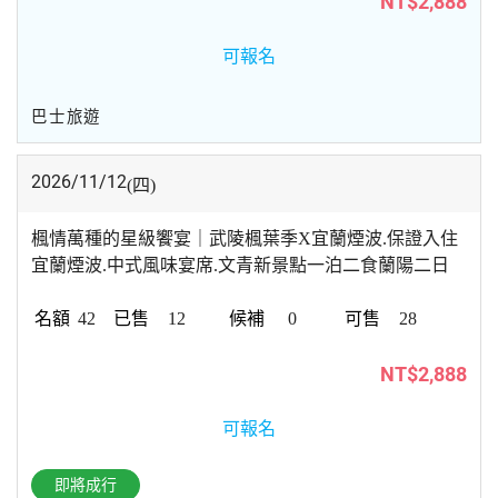
NT$2,888
可報名
巴士旅遊
2026/11/12
(四)
楓情萬種的星級饗宴｜武陵楓葉季X宜蘭煙波.保證入住
宜蘭煙波.中式風味宴席.文青新景點一泊二食蘭陽二日
42
12
0
28
NT$2,888
可報名
即將成行