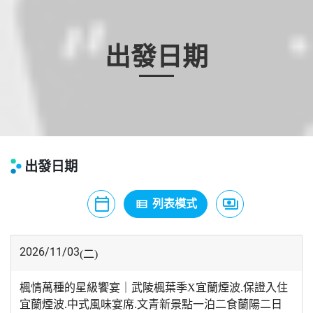
出發日期
出發日期
calendar_today
payments
view_list
月曆模式
列表模式
價格模式
2026/11/03
(二)
楓情萬種的星級饗宴｜武陵楓葉季X宜蘭煙波.保證入住
宜蘭煙波.中式風味宴席.文青新景點一泊二食蘭陽二日