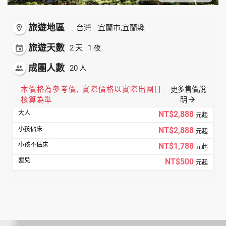
旅遊地區
room
台灣
宜蘭市,宜蘭縣
旅遊天數
event
2
1
天
夜
成團人數
people
20
人
本價格為參考價, 實際價格以實際出團日
更多售價說
arrow_forward
核算為準
明
NT$2,888
元起
NT$2,888
元起
NT$1,788
元起
NT$500
元起