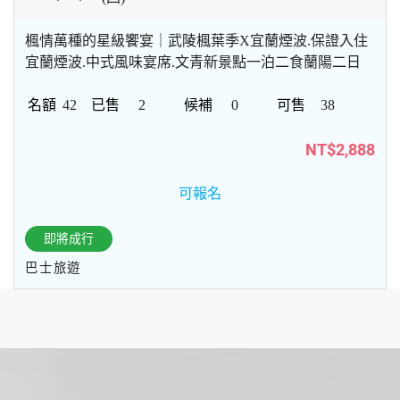
楓情萬種的星級饗宴｜武陵楓葉季X宜蘭煙波.保證入住
宜蘭煙波.中式風味宴席.文青新景點一泊二食蘭陽二日
42
2
0
38
NT$2,888
可報名
即將成行
巴士旅遊