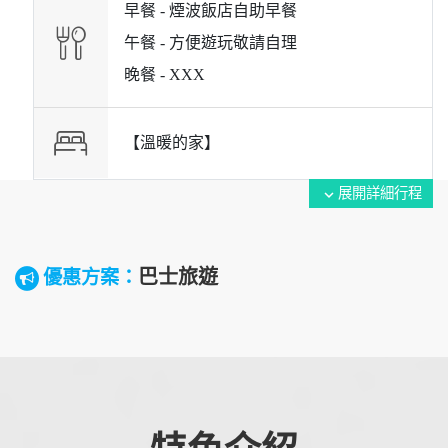
早餐 -
煙波飯店自助早餐
午餐 -
方便遊玩敬請自理
晚餐 -
XXX
【溫暖的家】
展開詳細行程
expand_more
巴士旅遊
優惠方案：