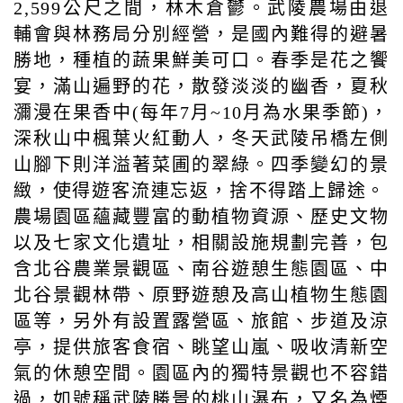
2,599公尺之間，林木倉鬱。武陵農場由退
輔會與林務局分別經營，是國內難得的避暑
勝地，種植的蔬果鮮美可口。春季是花之饗
宴，滿山遍野的花，散發淡淡的幽香，夏秋
瀰漫在果香中(每年7月~10月為水果季節)，
深秋山中楓葉火紅動人，冬天武陵吊橋左側
山腳下則洋溢著菜圃的翠綠。四季變幻的景
緻，使得遊客流連忘返，捨不得踏上歸途。
農場園區蘊藏豐富的動植物資源、歷史文物
以及七家文化遺址，相關設施規劃完善，包
含北谷農業景觀區、南谷遊憩生態園區、中
北谷景觀林帶、原野遊憩及高山植物生態園
區等，另外有設置露營區、旅館、步道及涼
亭，提供旅客食宿、眺望山嵐、吸收清新空
氣的休憩空間。園區內的獨特景觀也不容錯
過，如號稱武陵勝景的桃山瀑布，又名為煙