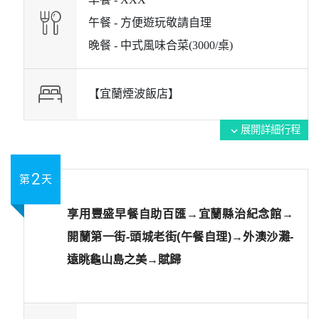
午餐 -
方便遊玩敬請自理
晚餐 -
中式風味合菜(3000/桌)
【宜蘭煙波飯店】
展開詳細行程
expand_more
2
第
天
享用豐盛早餐自助百匯→宜蘭縣治紀念館→
開蘭第一街-頭城老街(午餐自理)→外澳沙灘-
遠眺龜山島之美→賦歸