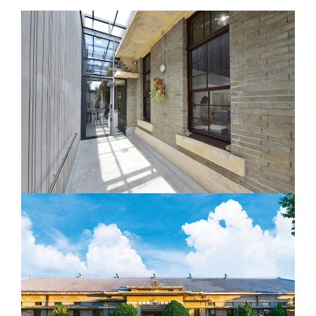
目前有14條登山步道，全長約17.7公
里，有分難易程度。附近有因921地震而
形成的溫泉，還有原來的軍功國小、東
山國中因921地震改建為大坑地震紀念公
園，保留車籠埔斷層帶遺跡與留頹傾的
校舍供教育使用，公園下方與9號步道相
銜接，因停車方便、難度適中，是目前
最多人假日休憩之去處。