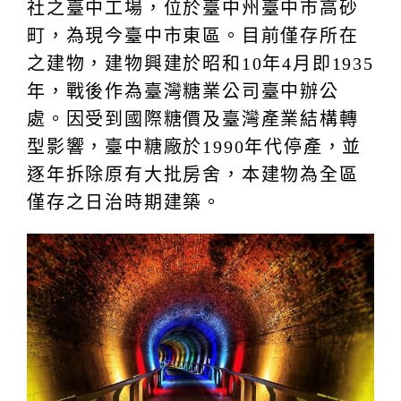
【台中帝國糖廠】
歷史建築「帝國製糖廠臺中營業所暨附
屬設施」，前身為日本帝國製糖株式會
社之臺中工場，位於臺中州臺中市高砂
町，為現今臺中市東區。目前僅存所在
之建物，建物興建於昭和10年4月即1935
年，戰後作為臺灣糖業公司臺中辦公
處。因受到國際糖價及臺灣產業結構轉
型影響，臺中糖廠於1990年代停產，並