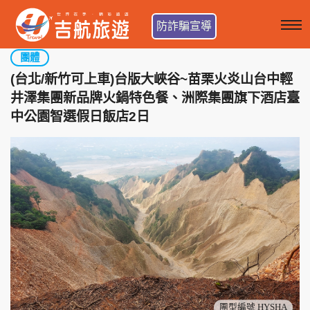
防詐騙宣導
團體
(台北/新竹可上車)台版大峽谷~苗栗火炎山台中輕
井澤集團新品牌火鍋特色餐、洲際集團旗下酒店臺
中公園智選假日飯店2日
團型編號 HYSHA