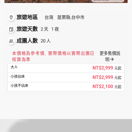
旅遊地區
room
台灣
苗栗縣,台中市
旅遊天數
event
2
1
天
夜
成團人數
people
20
人
本價格為參考價, 實際價格以實際出團日
更多售價說
arrow_forward
核算為準
明
NT$2,999
元起
NT$2,999
元起
NT$2,100
元起