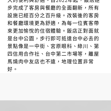
Taichung Park ,an IHG Hotel)】
台中公園湖景飯店享受無敵限定美景~居
高臨下俯瞰整個台中公園
臺中公園智選假日飯店坐落於台中市中
區，毗鄰四通八達的台中火車站，交通
十分便捷。周邊環繞著一中商圈以及多
家米其林必比登推薦的餐廳，無論是商
務出行還是休閒旅遊，住客都能享受極
大的便利與舒適。自2022年起，飯店逐
步完成了客房與餐廳的全面翻新，所有
設施已經百分之百升級。改裝後的客房
和餐廳環境更為舒適，為每一位賓客帶
來更加愉悅的住宿體驗。飯店正對面就
是台中公園，步行即可抵達台中必去的
景點像是一中街、宮原眼科、綠川、第