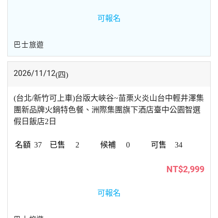
可報名
巴士旅遊
2026/11/12
(四)
(台北/新竹可上車)台版大峽谷~苗栗火炎山台中輕井澤集
團新品牌火鍋特色餐、洲際集團旗下酒店臺中公園智選
假日飯店2日
37
2
0
34
NT$2,999
可報名