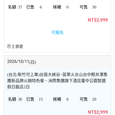
37
6
0
30
NT$2,999
可報名
巴士旅遊
2026/10/11
(日)
(台北/新竹可上車)台版大峽谷~苗栗火炎山台中輕井澤集
團新品牌火鍋特色餐、洲際集團旗下酒店臺中公園智選
假日飯店2日
36
15
0
20
NT$2,999