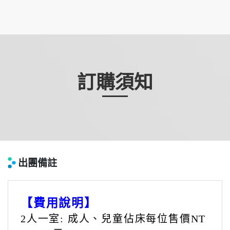
其他額外費用
單人房差
NT$1,300
元
info
訂購須知