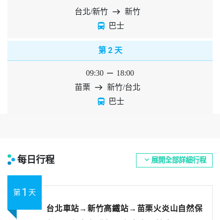
台北/新竹
east
新竹
directions_bus
巴士
2
第
天
09:30
horizontal_rule
18:00
苗栗
east
新竹/台北
directions_bus
巴士
每日行程
expand_more
展開全部詳細行程
1
第
天
台北車站→新竹高鐵站→苗栗火炎山自然保