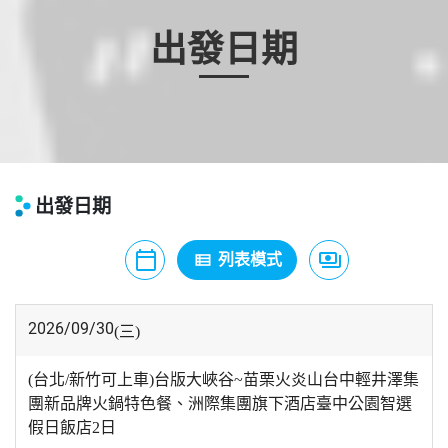
出發日期
出發日期
calendar_today
payments
view_list
月曆模式
列表模式
價格模式
2026/09/30
(三)
(台北/新竹可上車)台版大峽谷~苗栗火炎山台中輕井澤集
團新品牌火鍋特色餐、洲際集團旗下酒店臺中公園智選
假日飯店2日