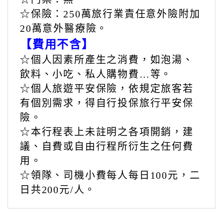
☆以上行程須20人(含)才可成行。不
成團最晚將於出發日七日前告知。
【費用包含】
☆車資：大型遊覽車*2日。
☆住宿：臺中公園智選假日飯店住宿
一晚。
☆餐食：飯店自助早餐*1日，第一日
行動糧、第二日火鍋午餐。
☆門票：無
☆保險：250萬旅行業責任意外險附加
20萬意外醫療險。
【費用不含】
☆個人因素所產生之消費，如泡湯、
飲料、小吃、私人購物費…等。
☆個人旅遊平安保險，依規定旅客若