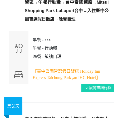
留區→午餐行動糧→台中帝國糖廠→Mitsui
Shopping Park LaLaport台中→入住臺中公
園智選假日飯店→晚餐自理
早餐 -
xxx
午餐 -
行動糧
晚餐 -
敬請自理
【臺中公園智選假日飯店 Holiday Inn
Express Taichung Park ,an IHG Hotel】
展開詳細行程
expand_more
2
第
天