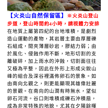
【火炎山自然保留區】
※火炎山登山
步道，登山時間約4小時，請視體力安排
在地質上屬第四紀的台地堆積，是劇烈
造山運動的產物，其岩層主要由厚層礫
石組成，間夾薄層砂岩，膠結力弱；由
於風化、侵蝕作用不斷，地形切割的支
離破碎，加上雨水的沖蝕，切割面往往
又極為平整，因此在外形上形成尖銳山
峰的組合及深谷裡滿佈卵石的景象。如
由南向北觀之，則更能顯現其雄偉壯麗
的景觀。在南向的山澗有時無水，望似
卵石河流。谷口則堆積成礫石沖積扇，
成為非常特殊的地貌。尤其在夕陽餘暉