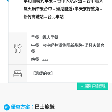
享用自助式早餐→台中大坑步道→台中超人
氣火鍋午餐台中→過港隧道+半天寮好望角→
新竹高鐵站→台北車站
早餐 -
飯店早餐
午餐 -
台中輕井澤集團新品牌~湯棧火鍋套
餐
晚餐 -
xxx
【溫暖的家】
展開詳細行程
expand_more
巴士旅遊
優惠方案：