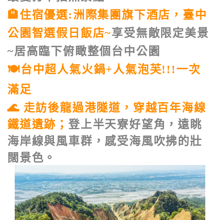
🏨住宿優選:洲際集團旗下酒店，臺中
公園智選假日飯店~
享受無敵限定美景
~居高臨下俯瞰整個台中公園
🍽️台中超人氣火鍋+人氣泡芙!!!一次
滿足
🌊 走訪後龍過港隧道，穿越百年海線
鐵道遺跡；
登上半天寮好望角，遠眺
海岸線與風車群，感受海風吹拂的壯
闊景色。