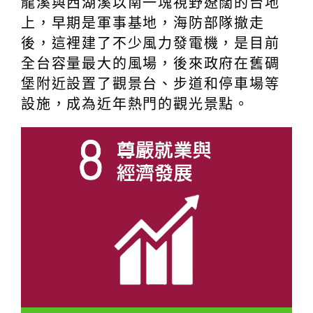
苗栗海線秘境「後龍過港隧道」，後龍
過港隧道群其實就是白沙屯隧道群，屬
於舊海線鐵路，從1920年完工通車後，
已有百年歷史，這幾年才將廢棄的舊隧
道整理成自行車道，並打上燈光。連續
三個隧道構成夢幻的七彩鐵路，絢麗的
燈光打在紅磚砌成的舊隧道，彷彿漫步
在浪漫的星光大道喔～
昔稱「半天寮」的好望角座落在苗栗後
龍溪與西湖溪以南一塊視野遼闊的台地
上，早期是軍事基地，海防部隊撤走
後，這裡建了不少風力發電機，是目前
全台容量最大的風場，後來政府在舊碉
堡附近設置了觀景台、步道和停車場等
設施，成為近年熱門的觀光景點。