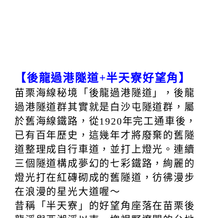
【後龍過港隧道+半天寮好望角】