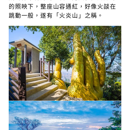
的照映下，整座山容通紅，好像火燄在
跳動一般，遂有「火炎山」之稱。