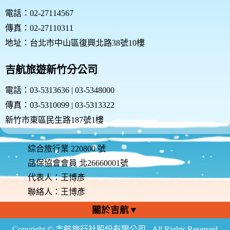
電話：02-27114567
傳真：02-27110311
地址：台北市中山區復興北路38號10樓
吉航旅遊新竹分公司
電話：03-5313636 | 03-5348000
傳真：03-5310099 | 03-5313322
新竹市東區民生路187號1樓
綜合旅行業 220800 號
品保協會會員 北26660001號
代表人：王博彥
聯絡人：王博彥
關於吉航▼
Copyright © 吉航旅行社股份有限公司 . All Rights Reserved