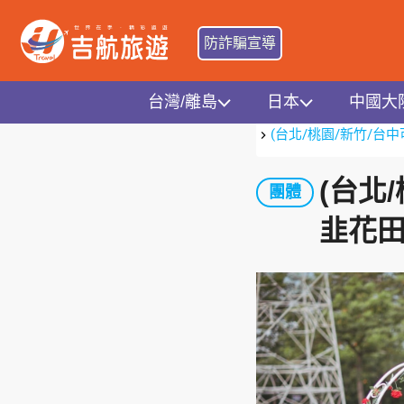
防詐騙宣導
台灣/離島
日本
中國大
首頁
台灣地區
中彰
(台北/桃園/新竹/
(台北
團體
韭花