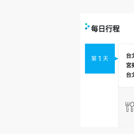
每日行程
台
1
第
天
宮
台