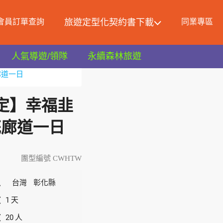
會員訂單查詢
旅遊定型化契約書下載
同業專區
人氣導遊/領隊
永續森林旅遊
廊道一日
限定】幸福韭
花廊道一日
團型編號 CWHTW
區
台灣
彰化縣
數
1
天
數
20
人