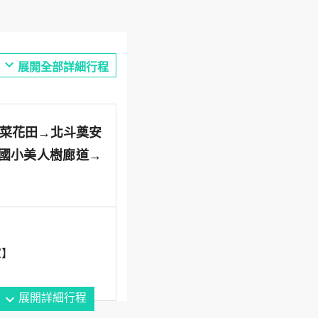
expand_more
展開全部詳細行程
韭菜花田→北斗奠安
田國小美人樹廊道→
家】
expand_more
展開詳細行程