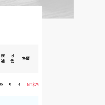
出
候
可
團
售價
備註
補
售
狀
態
可
已成團
NT$799
36
0
4
報
巴士旅遊
名
可