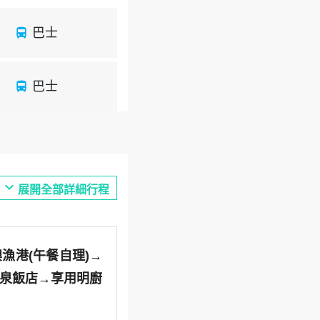
巴士
directions_bus
巴士
directions_bus
expand_more
展開全部詳細行程
漁港(午餐自理)→
溫泉飯店→享用明廚