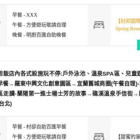
早餐 -
XXX
【村却國際溫泉
午餐 -
方便遊玩敬請自理
Spring Res
晚餐 -
明廚百匯自助晚餐
用飯店內各式設施玩不停:戶外泳池、溫泉SPA區、兒童
早餐→羅東中興文化創意園區→宜蘭舊城商圈(午餐自理)
區走讀-蘭陽第一進士楊士芳的故事→礁溪溫泉手信街→賦
台北)
早餐 -
村卻自助百匯早餐
午餐 -
方便遊玩敬請自理
【甜蜜的