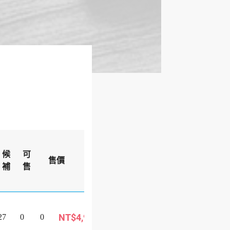
出
候
可
團
售價
備註
補
售
狀
態
已成團
候
NT$4,999
27
0
0
補
巴士旅遊