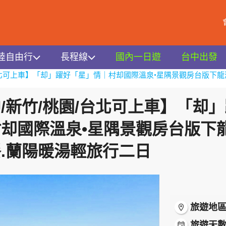
陸自由行
長程線
國內一日遊
台中出發
基宜
台北可上車】「却」躍好「星」情｜村却國際溫泉•星隅景觀房台版下龍
/新竹/桃園/台北可上車】「却
却國際溫泉•星隅景觀房台版下龍
.蘭陽暖湯輕旅行二日
旅遊地
room
旅遊天
event