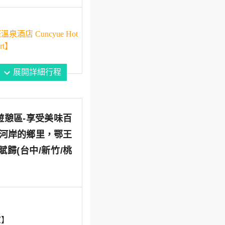
酒店 Cuncyue Hot
ort】
expand_more
展開詳細行程
遊憩區-享受美味百
-河岸的鄉里，鄂王
歸(台中/新竹/桃
家】