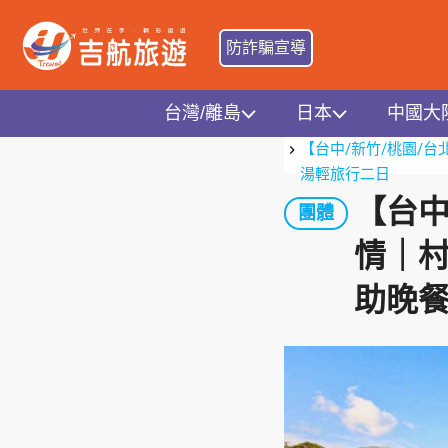
防詐騙宣導
台灣/離島
日本
中國大
首頁
台灣地區
北北
【台中/新竹/桃園/
湯輕旅行二日
【台中
團體
情｜村
助晚餐