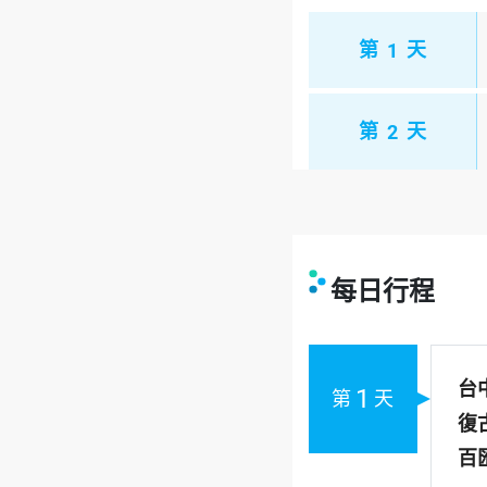
第
1
天
第
2
天
每日行程
台
1
第
天
復
百