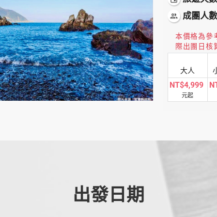
成團人
people
本價格為參
際出團日核
大人
NT$4,999
N
元起
出發日期