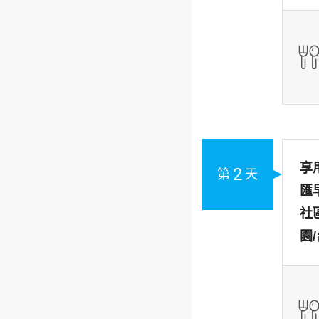
享
2
第
天
匯
社
園/