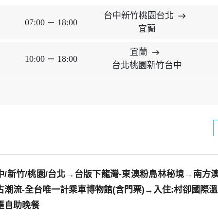
台中新竹桃園台北
east
07:00
18:00
horizontal_rule
宜蘭
宜蘭
east
10:00
18:00
horizontal_rule
台北桃園新竹台中
中/新竹/桃園/台北→台版下龍灣-東澳粉鳥林秘境→南方澳
古潮流-全台唯一計乘車博物館(含門票)→入住:村卻國際
匯自助晚餐