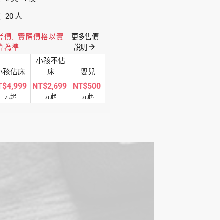
數
20
人
考價, 實際價格以實
更多售價
arrow_forward
算為準
說明
小孩不佔
小孩佔床
床
嬰兒
T$4,999
NT$2,699
NT$500
元起
元起
元起