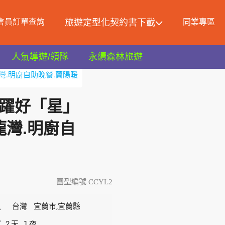
會員訂單查詢
旅遊定型化契約書下載
同業專區
人氣導遊/領隊
永續森林旅遊
灣.明廚自助晚餐.蘭陽暖
」躍好「星」
灣.明廚自
團型編號 CCYL2
區
台灣
宜蘭市,宜蘭縣
數
2
1
天
夜