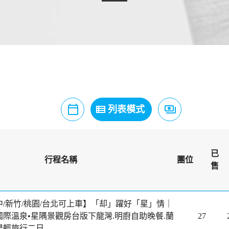
calendar_today
view_list
payments
月曆模式
列表模式
價格模式
已
行程名稱
團位
售
中/新竹/桃園/台北可上車】「却」躍好「星」情｜
國際溫泉•星隅景觀房台版下龍灣.明廚自助晚餐.蘭
27
湯輕旅行二日