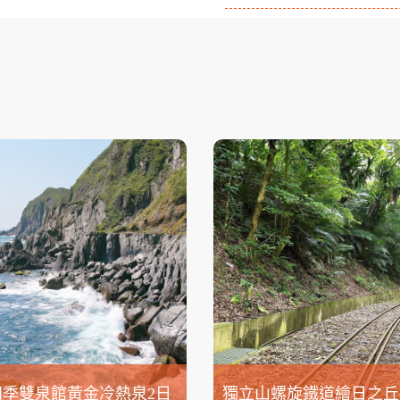
四季雙泉館黃金冷熱泉2日
獨立山螺旋鐵道繪日之丘