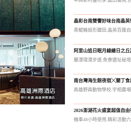
中興新村蓮花季.藍田書院.
晶彩台南雙饗好味台南晶英
青鯤鯓扇形鹽田.晶英百匯
阿里山追日眠月線繪日之丘
蘭潭環潭步道.魚寮遺址秘
南台灣海生館夜宿╳墾丁食
高雄野森動物學校.宇相農
2026澎湖花火盛宴超值自由
機車48小時使用.精彩活動