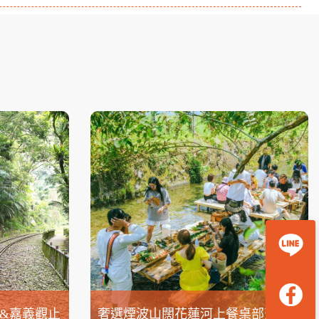
&嘉義觀止
奢選煙波山闊花蓮河上餐桌部落生