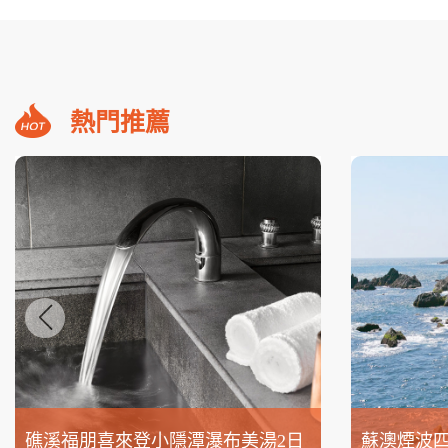
熱門推薦
礁溪福朋喜來登小隱潭瀑布美湯2日
蘇澳煙波