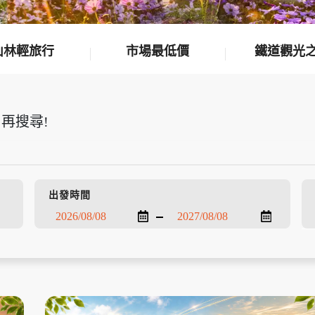
山林輕旅行
市場最低價
鐵道觀光
再搜尋!
出發時間