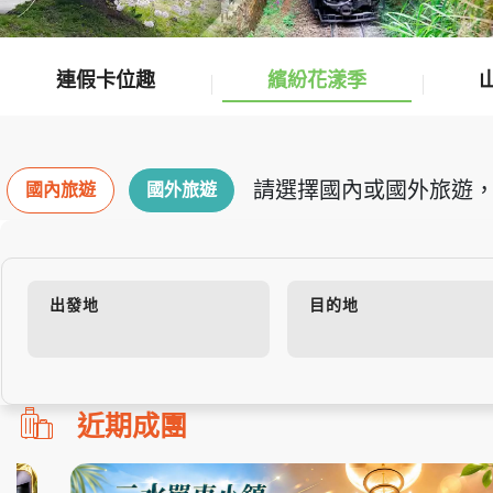
連假卡位趣
繽紛花漾季
請選擇國內或國外旅遊，
國內旅遊
國外旅遊
出發地
目的地
勿
近期成團
刪!!
搜