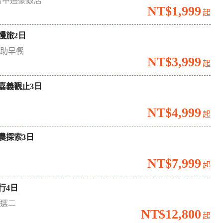
台中通豪飯店
NT$1,999
起
慢旅2日
自助早餐
NT$3,999
起
嘉義觀止3日
境
NT$4,999
起
農探索3日
場
NT$7,999
起
行4日
六選二
NT$12,800
起