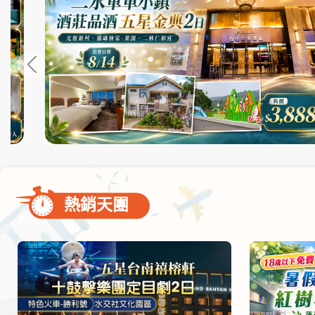
尋
bar
使
用
熱銷天團