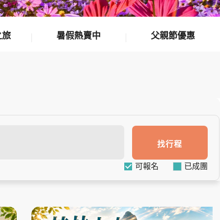
之旅
暑假熱賣中
父親節優惠
找行程
可報名