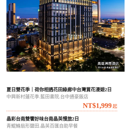
夏日雙花季｜荷你相遇花田綠廊中台灣賞花漫遊2日
中興新村蓮花季.藍田書院.台中通豪飯店
NT$1,999
起
晶彩台南雙饗好味台南晶英慢旅2日
青鯤鯓扇形鹽田.晶英百匯自助早餐