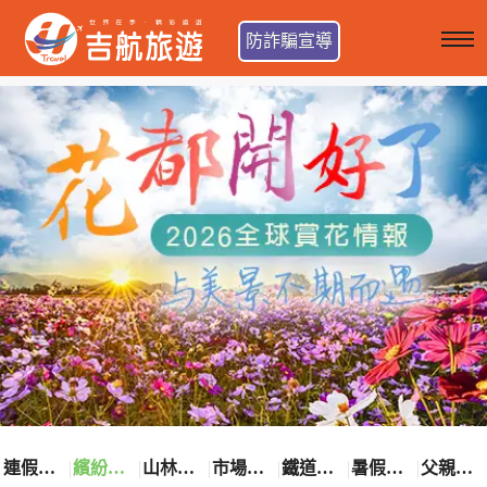
防詐騙宣導
連假卡位趣
繽紛花漾季
山林輕旅行
市場最低價
鐵道觀光之旅
暑假熱賣中
父親節優惠