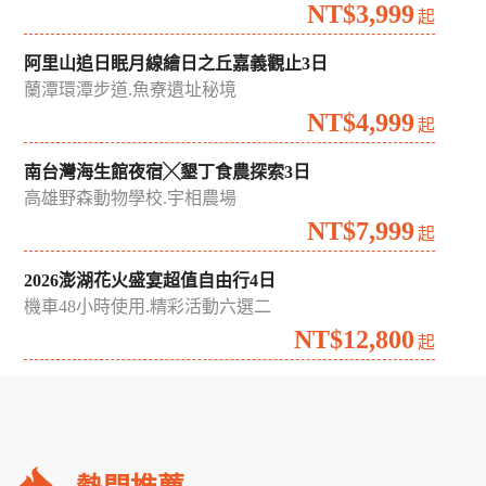
NT$3,999
起
阿里山追日眠月線繪日之丘嘉義觀止3日
蘭潭環潭步道.魚寮遺址秘境
NT$4,999
起
南台灣海生館夜宿╳墾丁食農探索3日
高雄野森動物學校.宇相農場
NT$7,999
起
2026澎湖花火盛宴超值自由行4日
機車48小時使用.精彩活動六選二
NT$12,800
起
礁