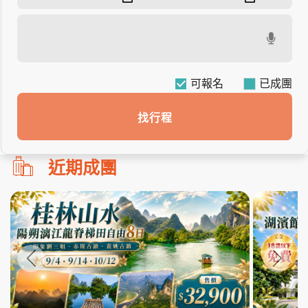
可報名
找行程
勿
近期成團
刪!!
搜
尋
bar
使
用