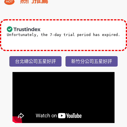
熱門推薦
溪
福
朋
3,588
NT$
喜
起
來
Unfortunately, the 7-day trial period has expired.
登
Check our subscription plans! >>
小
隱
台北總公司五星好評
新竹分公司五星好評
潭
瀑
布
美
湯
2
日