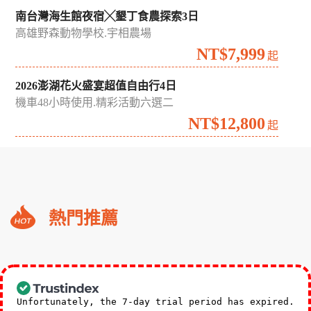
南台灣海生館夜宿╳墾丁食農探索3日
高雄野森動物學校.宇相農場
NT$7,999
起
2026澎湖花火盛宴超值自由行4日
機車48小時使用.精彩活動六選二
NT$12,800
起
礁
熱門推薦
溪
福
朋
3,588
NT$
喜
起
來