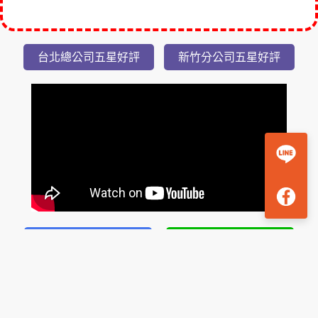
登
小
隱
潭
瀑
布
美
湯
2
日
Unfortunately, the 7-day trial period has expired.
Check our subscription plans! >>
台北總公司五星好評
新竹分公司五星好評