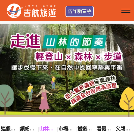
防詐騙宣導
連假卡位趣
繽紛花漾季
山林輕旅行
市場最低價
鐵道觀光之旅
暑假熱賣中
父親節優惠