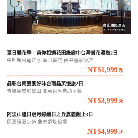
夏日雙花季｜荷你相遇花田綠廊中台灣賞花漫遊2日
中興新村蓮花季.藍田書院.台中通豪飯店
NT$1,999
起
晶彩台南雙饗好味台南晶英慢旅2日
青鯤鯓扇形鹽田.晶英百匯自助早餐
NT$3,999
起
阿里山追日眠月線繪日之丘嘉義觀止3日
蘭潭環潭步道.魚寮遺址秘境
NT$4,999
起