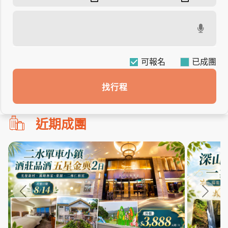
可報名
找行程
勿
近期成團
刪!!
搜
尋
bar
使
用