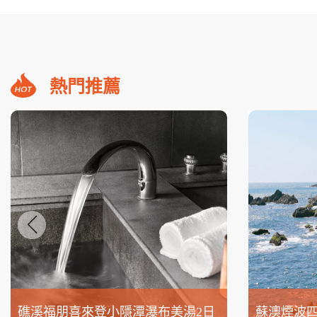
熱門推薦
礁溪福朋喜來登小隱潭瀑布美湯2日
蘇澳煙波