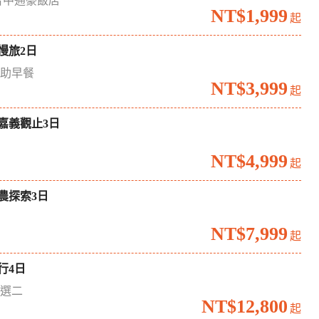
台中通豪飯店
NT$1,999
起
慢旅2日
自助早餐
NT$3,999
起
嘉義觀止3日
境
NT$4,999
起
農探索3日
場
NT$7,999
起
行4日
六選二
NT$12,800
起