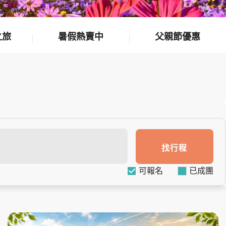
之旅
暑假熱賣中
父親節優惠
找行程
可報名