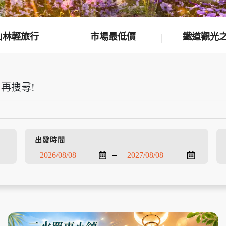
山林輕旅行
市場最低價
鐵道觀光
再搜尋!
出發時間