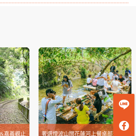
&嘉義觀止
奢選煙波山闊花蓮河上餐桌部落生