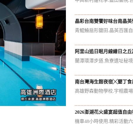
中興新村蓮花季.藍田書院.
晶彩台南雙饗好味台南晶英
青鯤鯓扇形鹽田.晶英百匯
阿里山追日眠月線繪日之丘
蘭潭環潭步道.魚寮遺址秘
南台灣海生館夜宿╳墾丁食
高雄野森動物學校.宇相農
2026澎湖花火盛宴超值自由
機車48小時使用.精彩活動