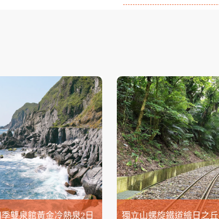
四季雙泉館黃金冷熱泉2日
獨立山螺旋鐵道繪日之丘