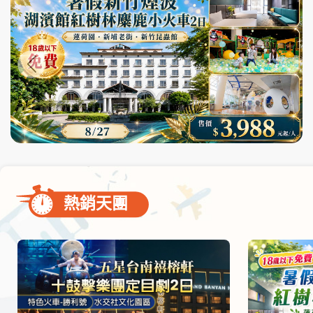
尋
bar
使
用
熱銷天團