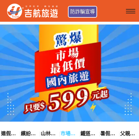
防詐騙宣導
連假卡位趣
繽紛花漾季
山林輕旅行
市場最低價
鐵道觀光之旅
暑假熱賣中
父親節優惠