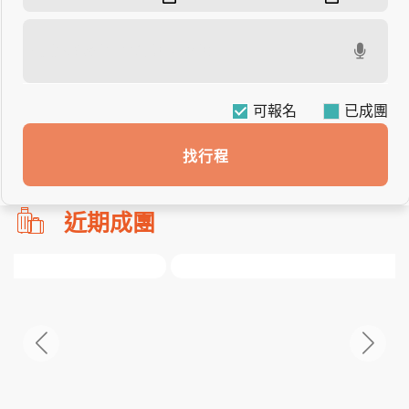
可報名
找行程
勿
近期成團
刪!!
搜
尋
bar
使
用