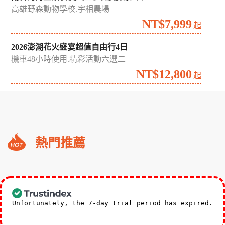
高雄野森動物學校.宇相農場
NT$7,999
起
2026澎湖花火盛宴超值自由行4日
機車48小時使用.精彩活動六選二
NT$12,800
起
礁
熱門推薦
溪
福
朋
3,588
NT$
喜
起
來
Unfortunately, the 7-day trial period has expired.
登
Check our subscription plans! >>
小