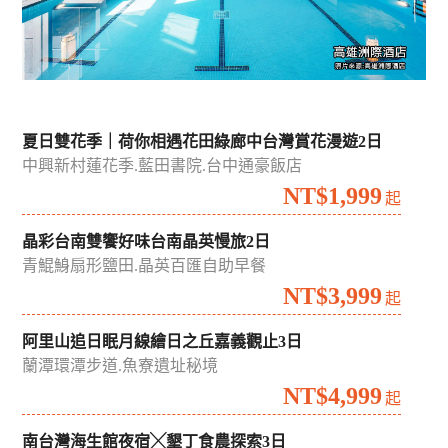
夏日雙花季｜荷你相遇花田綠廊中台灣賞花漫遊2日
中興新村蓮花季.藍田書院.台中通豪飯店
NT$1,999
起
晶彩台南雙饗好味台南晶英慢旅2日
青鯤鯓扇形鹽田.晶英百匯自助早餐
NT$3,999
起
阿里山追日眠月線繪日之丘嘉義觀止3日
蘭潭環潭步道.魚寮遺址秘境
NT$4,999
起
南台灣海生館夜宿╳墾丁食農探索3日