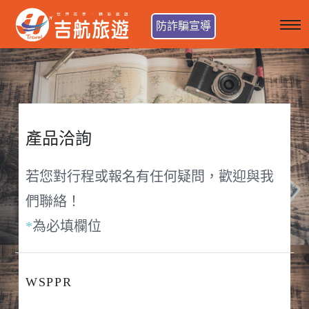
防詐騙宣導
產品洽詢
若您對行程或報名有任何疑問，歡迎與我
們聯絡！
*
為必填欄位
WSPPR