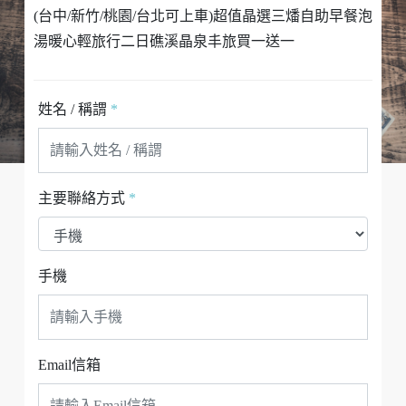
(台中/新竹/桃園/台北可上車)超值晶選三燔自助早餐泡
湯暖心輕旅行二日礁溪晶泉丰旅買一送一
姓名 / 稱謂
*
主要聯絡方式
*
手機
Email信箱