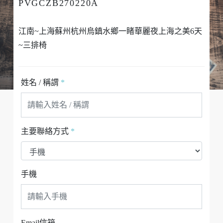
PVGCZB270220A
江南~上海蘇州杭州烏鎮水鄉一睹華麗夜上海之美6天
~三排椅
姓名 / 稱謂
*
主要聯絡方式
*
手機
Email信箱