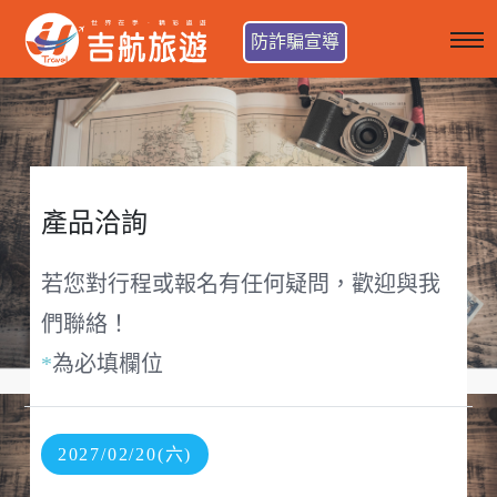
防詐騙宣導
產品洽詢
若您對行程或報名有任何疑問，歡迎與我
們聯絡！
*
為必填欄位
2027/02/20(六)