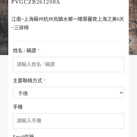
PVGCZB261208A
江南~上海蘇州杭州烏鎮水鄉一睹華麗夜上海之美6天
~三排椅
姓名 / 稱謂
*
主要聯絡方式
*
手機
Email信箱