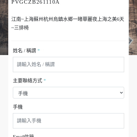
PVGCZB261110A
江南~上海蘇州杭州烏鎮水鄉一睹華麗夜上海之美6天
~三排椅
姓名 / 稱謂
*
主要聯絡方式
*
手機
Email信箱