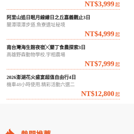
NT$3,999
起
阿里山追日眠月線繪日之丘嘉義觀止3日
蘭潭環潭步道.魚寮遺址秘境
NT$4,999
起
南台灣海生館夜宿╳墾丁食農探索3日
高雄野森動物學校.宇相農場
NT$7,999
起
2026澎湖花火盛宴超值自由行4日
機車48小時使用.精彩活動六選二
NT$12,800
起
礁