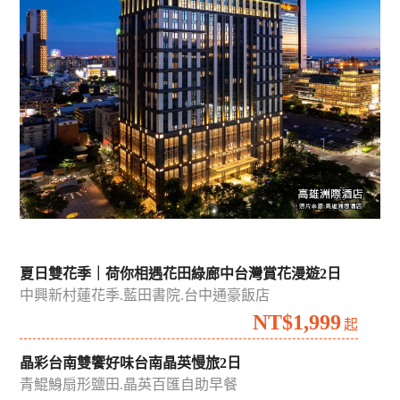
夏日雙花季｜荷你相遇花田綠廊中台灣賞花漫遊2日
中興新村蓮花季.藍田書院.台中通豪飯店
NT$1,999
起
晶彩台南雙饗好味台南晶英慢旅2日
青鯤鯓扇形鹽田.晶英百匯自助早餐