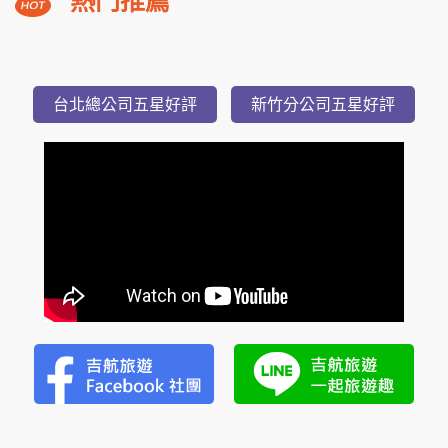
熱門推薦
溪
福
朋
3,588
NT$
喜
起
台北總公司五星好評
新竹分公司五星好評
來
登
小
隱
潭
瀑
布
美
湯
2
日