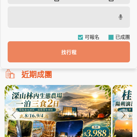
可報名
找行程
勿
近期成團
刪!!
搜
尋
bar
使
用