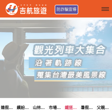
防詐騙宣導
連假卡位趣
繽紛花漾季
山林輕旅行
市場最低價
鐵道觀光之旅
暑假熱賣中
父親節優惠