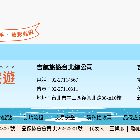
吉航旅遊台北總公司
電話：02-27114567
電
傳真：02-27110311
傳
地址：台北市中山區復興北路38號10樓
務據點
訂購流程
交易安全
隱私權政策
品保證
800 號
品保協會會員 北26660001號
代表人：王博彥
聯