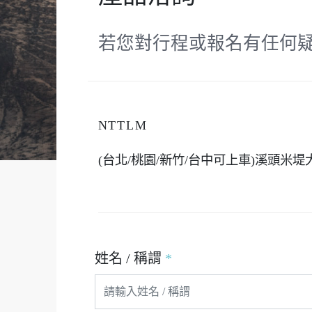
若您對行程或報名有任何
NTTLM
(台北/桃園/新竹/台中可上車)溪頭
姓名 / 稱謂
*