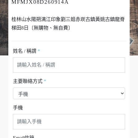
MFMJX08D260914A
桂林山水陽朔漓江印象劉三姐赤崁古鎮黃姚古鎮龍脊
梯田8日〔無購物、無自費〕
姓名 / 稱謂
*
主要聯絡方式
*
手機
Email信箱