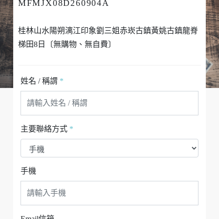
MFMJX08D260904A
桂林山水陽朔漓江印象劉三姐赤崁古鎮黃姚古鎮龍脊
梯田8日〔無購物、無自費〕
姓名 / 稱謂
*
主要聯絡方式
*
手機
Email信箱