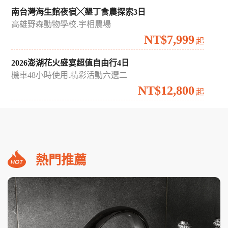
南台灣海生館夜宿╳墾丁食農探索3日
高雄野森動物學校.宇相農場
NT$7,999
起
2026澎湖花火盛宴超值自由行4日
機車48小時使用.精彩活動六選二
NT$12,800
起
熱門推薦