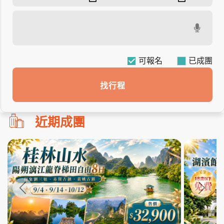
可報名
找行程
勿
近期成團
刪!!
搜
尋
bar
使
用