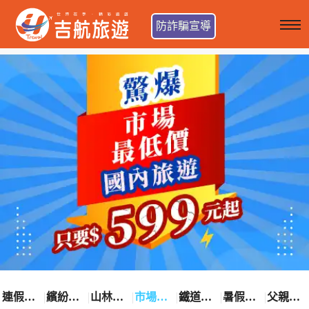
防詐騙宣導
連假卡位趣
繽紛花漾季
山林輕旅行
市場最低價
鐵道觀光之旅
暑假熱賣中
父親節優惠