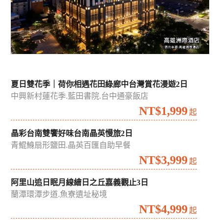
夏日雙花季｜荷你相遇花田綠廊中台灣賞花漫遊2日
中興新村蓮花季.藍田書院.台中通豪飯店
NT$1,999
起
晶彩台南雙饗好味台南晶英慢旅2日
青鯤鯓扇形鹽田.晶英百匯自助早餐
NT$3,999
起
阿里山追日眠月線繪日之丘嘉義觀止3日
蘭潭環潭步道.魚寮遺址秘境
NT$4,999
起