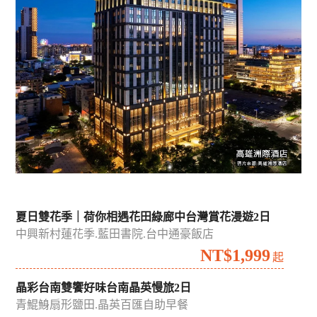
夏日雙花季｜荷你相遇花田綠廊中台灣賞花漫遊2日
中興新村蓮花季.藍田書院.台中通豪飯店
NT$1,999
起
晶彩台南雙饗好味台南晶英慢旅2日
青鯤鯓扇形鹽田.晶英百匯自助早餐