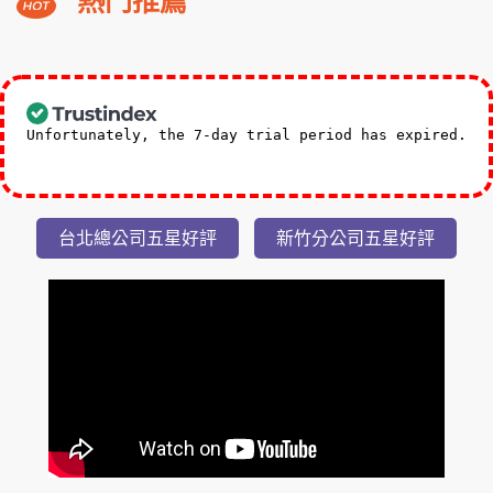
熱門推薦
溪
福
朋
3,588
NT$
喜
起
來
Unfortunately, the 7-day trial period has expired.
登
Check our subscription plans! >>
小
隱
台北總公司五星好評
新竹分公司五星好評
潭
瀑
布
美
湯
2
日