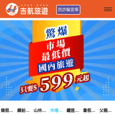
防詐騙宣導
連假卡位趣
繽紛花漾季
山林輕旅行
市場最低價
鐵道觀光之旅
暑假熱賣中
父親節優惠