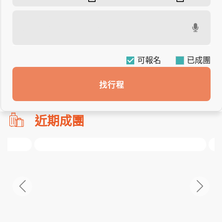
可報名
找行程
勿
近期成團
刪!!
搜
尋
bar
使
用