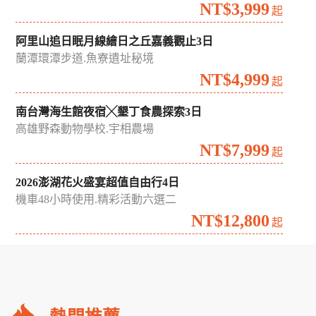
NT$3,999
起
阿里山追日眠月線繪日之丘嘉義觀止3日
蘭潭環潭步道.魚寮遺址秘境
NT$4,999
起
南台灣海生館夜宿╳墾丁食農探索3日
高雄野森動物學校.宇相農場
NT$7,999
起
2026澎湖花火盛宴超值自由行4日
機車48小時使用.精彩活動六選二
NT$12,800
起
礁