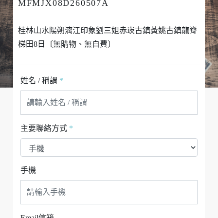
MFMJX08D260507A
桂林山水陽朔漓江印象劉三姐赤崁古鎮黃姚古鎮龍脊
梯田8日〔無購物、無自費〕
姓名 / 稱謂
*
主要聯絡方式
*
手機
Email信箱