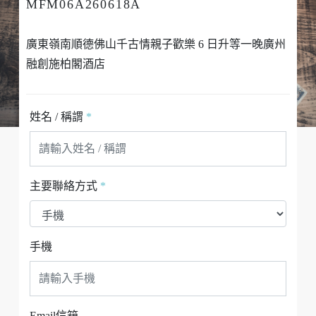
MFM06A260618A
廣東嶺南順德佛山千古情親子歡樂 6 日升等一晚廣州
融創施柏閣酒店
姓名 / 稱謂
*
主要聯絡方式
*
手機
Email信箱