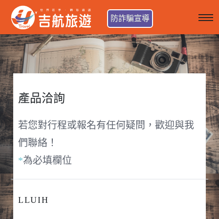
防詐騙宣導
產品洽詢
若您對行程或報名有任何疑問，歡迎與我
們聯絡！
*
為必填欄位
LLUIH