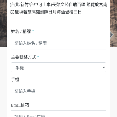
(台北/新竹/台中可上車)長榮文苑自助百匯.觀覽故宮南
院.雙境奢旅高雄洲際日月潭涵碧樓三日
姓名 / 稱謂
*
主要聯絡方式
*
手機
Email信箱