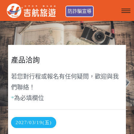
防詐騙宣導
產品洽詢
若您對行程或報名有任何疑問，歡迎與我
們聯絡！
*
為必填欄位
2027/03/19(五)