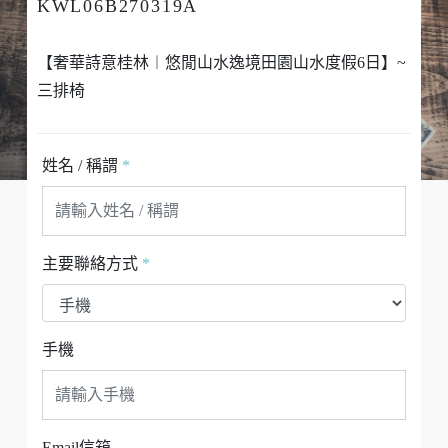
KWL06B270319A
【奢華詩意桂林︱悠閒山水逸境田園山水度假6日】~
三排椅
姓名 / 稱謂
*
主要聯絡方式
*
手機
Email信箱