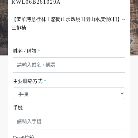
KWL06B261029A
【奢華詩意桂林︱悠閒山水逸境田園山水度假6日】~
三排椅
姓名 / 稱謂
*
主要聯絡方式
*
手機
Email信箱