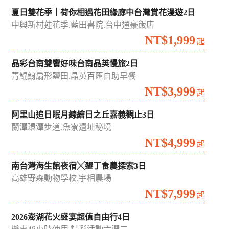
夏日雙花季｜荷你相遇花田綠廊中台灣賞花漫遊2日
中興新村蓮花季.藍田書院.台中通豪飯店
NT$1,999
起
晶彩台南雙饗好味台南晶英慢旅2日
青鯤鯓扇形鹽田.晶英百匯自助早餐
NT$3,999
起
阿里山追日眠月線繪日之丘嘉義觀止3日
蘭潭環潭步道.魚寮遺址秘境
NT$4,999
起
南台灣海生館夜宿╳墾丁食農探索3日
高雄野森動物學校.宇相農場
NT$7,999
起
2026澎湖花火盛宴超值自由行4日