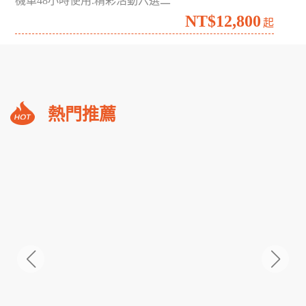
機車48小時使用.精彩活動六選二
NT$12,800
起
礁
熱門推薦
溪
福
朋
3,588
NT$
喜
起
來
登
小
隱
潭
瀑
布