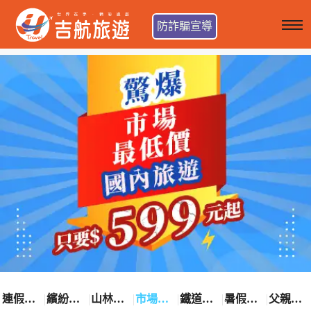
防詐騙宣導
連假卡位趣
繽紛花漾季
山林輕旅行
市場最低價
鐵道觀光之旅
暑假熱賣中
父親節優惠