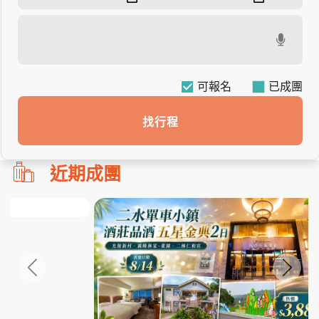
可報名
找行程
勿
近期成團
刪!!
搜
尋
bar
使
用