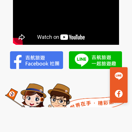
登
Check our subscription plans! >>
小
隱
台北總公司五星好評
新竹分公司五星好評
潭
瀑
布
美
湯
2
日