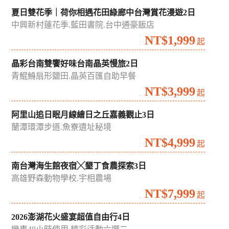
夏日雙花季｜荷你相遇花田綠廊中台灣賞花漫遊2日
中興新村蓮花季.藍田書院.台中通豪飯店
NT$1,999
起
晶彩台南雙饗好味台南晶英慢旅2日
青鯤鯓扇形鹽田.晶英百匯自助早餐
NT$3,999
起
阿里山追日眠月線繪日之丘嘉義觀止3日
蘭潭環潭步道.魚寮遺址秘境
NT$4,999
起