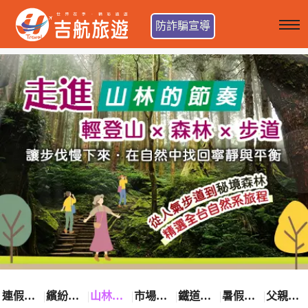
防詐騙宣導
連假卡位趣
繽紛花漾季
山林輕旅行
市場最低價
鐵道觀光之旅
暑假熱賣中
父親節優惠