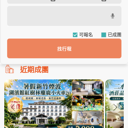
可報名
找行程
勿
近期成團
刪!!
搜
尋
bar
使
用