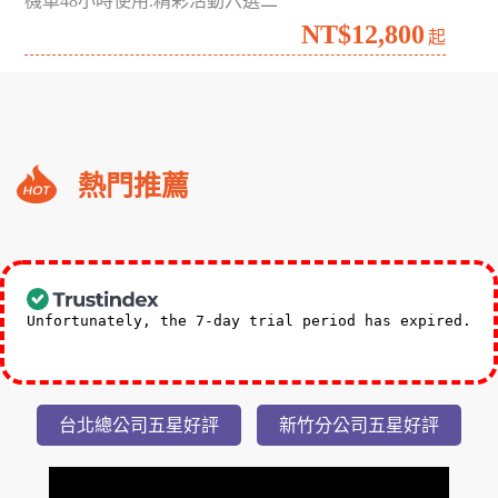
南台灣海生館夜宿╳墾丁食農探索3日
高雄野森動物學校.宇相農場
NT$7,999
起
2026澎湖花火盛宴超值自由行4日
機車48小時使用.精彩活動六選二
NT$12,800
起
礁
熱門推薦
溪
福
朋
3,588
NT$
喜
起
來
Unfortunately, the 7-day trial period has expired.