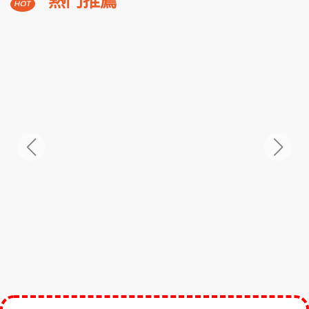
熱門推薦
溪
福
朋
3,588
NT$
喜
起
來
登
小
隱
潭
瀑
布
美
湯
2
日