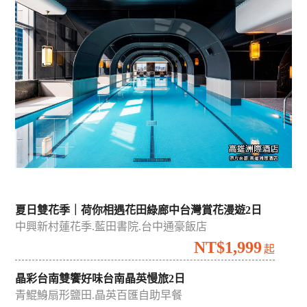
夏日雙花季｜荷你相遇花田綠廊中台灣賞花漫遊2日
中興新村蓮花季.藍田書院.台中通豪飯店
NT$1,999
起
晶彩台南雙饗好味台南晶英慢旅2日
青鯤鯓扇形鹽田.晶英百匯自助早餐