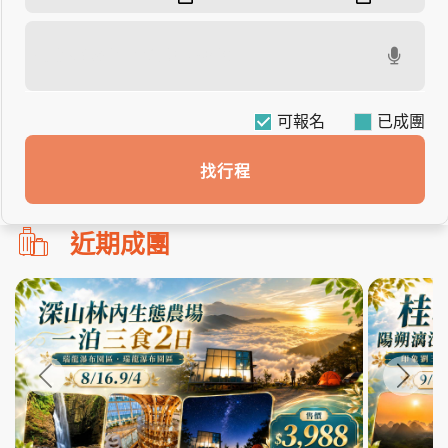
可報名
找行程
勿
近期成團
刪!!
搜
尋
bar
使
用