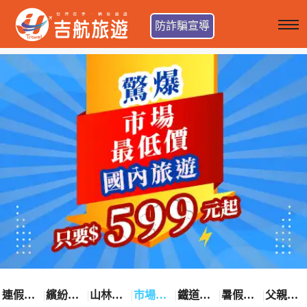
防詐騙宣導
連假卡位趣
繽紛花漾季
山林輕旅行
市場最低價
鐵道觀光之旅
暑假熱賣中
父親節優惠