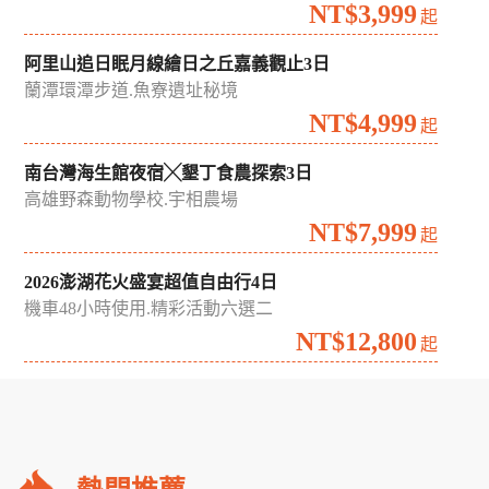
NT$3,999
起
阿里山追日眠月線繪日之丘嘉義觀止3日
蘭潭環潭步道.魚寮遺址秘境
NT$4,999
起
南台灣海生館夜宿╳墾丁食農探索3日
高雄野森動物學校.宇相農場
NT$7,999
起
2026澎湖花火盛宴超值自由行4日
機車48小時使用.精彩活動六選二
NT$12,800
起
礁