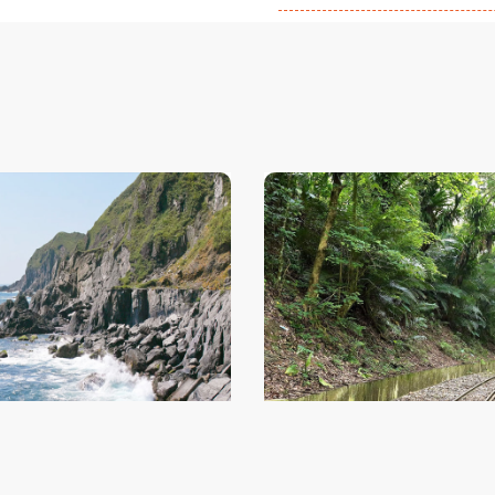
四季雙泉館黃金冷熱泉2日
獨立山螺旋鐵道繪日之丘