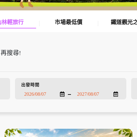
山林輕旅行
市場最低價
鐵道觀光
再搜尋!
出發時間