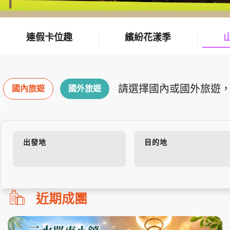
連假卡位趣
繽紛花漾季
請選擇國內或國外旅遊，
國內旅遊
國外旅遊
出發地
目的地
勿
近期成團
刪!!
搜