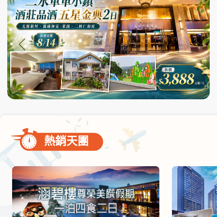
尋
bar
使
用
熱銷天團