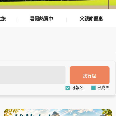
之旅
暑假熱賣中
父親節優惠
找行程
可報名