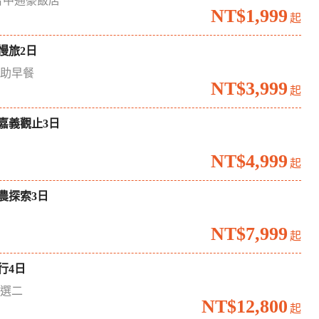
台中通豪飯店
NT$1,999
起
慢旅2日
自助早餐
NT$3,999
起
嘉義觀止3日
境
NT$4,999
起
農探索3日
場
NT$7,999
起
行4日
六選二
NT$12,800
起