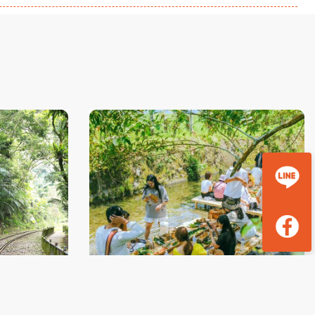
&嘉義觀止
奢選煙波山闊花蓮河上餐桌部落生