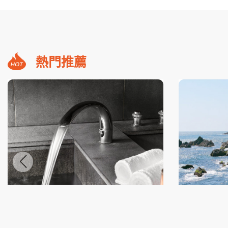
熱門推薦
礁溪福朋喜來登小隱潭瀑布美湯2日
蘇澳煙波