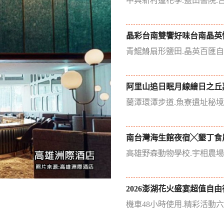
中興新村蓮花季.藍田書院.
晶彩台南雙饗好味台南晶英
青鯤鯓扇形鹽田.晶英百匯
阿里山追日眠月線繪日之丘
蘭潭環潭步道.魚寮遺址秘
南台灣海生館夜宿╳墾丁食
高雄野森動物學校.宇相農
2026澎湖花火盛宴超值自由
機車48小時使用.精彩活動