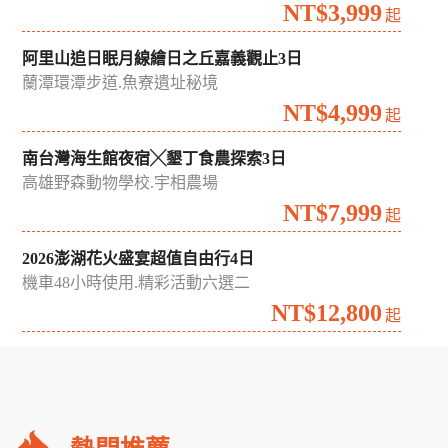
夏日雙花季｜荷你相遇花田綠廊中台灣賞花漫遊2日
中興新村蓮花季.藍田書院.台中通豪飯店
NT$1,999
起
晶彩台南雙饗好味台南晶英慢旅2日
青鯤鯓扇形鹽田.晶英百匯自助早餐
NT$3,999
起
阿里山追日眠月線繪日之丘嘉義觀止3日
蘭潭環潭步道.魚寮遺址秘境
NT$4,999
起
南台灣海生館夜宿╳墾丁食農探索3日
高雄野森動物學校.宇相農場
NT$7,999
起
2026澎湖花火盛宴超值自由行4日