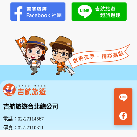
礁溪福朋喜來登小隱潭瀑布美湯2日
3,588
NT$
起
Unfortunately, the 7-day trial period has expired.
Check our subscription plans! >>
台北總公司五星好評
新竹分公司五星好評