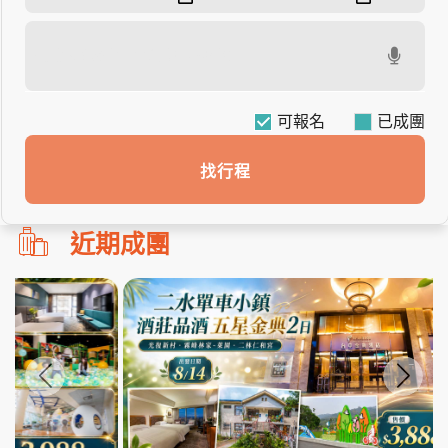
可報名
找行程
勿
近期成團
刪!!
搜
尋
bar
使
用