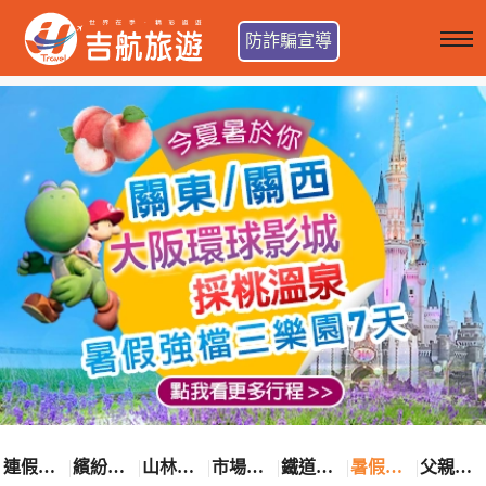
防詐騙宣導
連假卡位趣
繽紛花漾季
山林輕旅行
市場最低價
鐵道觀光之旅
暑假熱賣中
父親節優惠