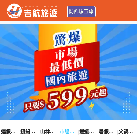
防詐騙宣導
連假卡位趣
繽紛花漾季
山林輕旅行
市場最低價
鐵道觀光之旅
暑假熱賣中
父親節優惠