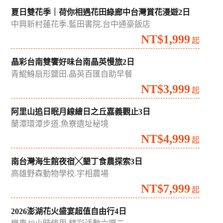
夏日雙花季｜荷你相遇花田綠廊中台灣賞花漫遊2日
中興新村蓮花季.藍田書院.台中通豪飯店
NT$1,999
起
晶彩台南雙饗好味台南晶英慢旅2日
青鯤鯓扇形鹽田.晶英百匯自助早餐
NT$3,999
起
阿里山追日眠月線繪日之丘嘉義觀止3日
蘭潭環潭步道.魚寮遺址秘境
NT$4,999
起