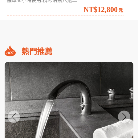
南台灣海生館夜宿╳墾丁食農探索3日
高雄野森動物學校.宇相農場
NT$7,999
起
2026澎湖花火盛宴超值自由行4日
機車48小時使用.精彩活動六選二
NT$12,800
起
熱門推薦