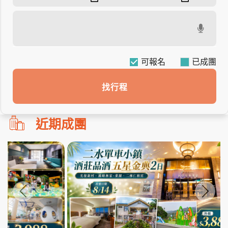
可報名
找行程
勿
近期成團
刪!!
搜
尋
bar
使
用