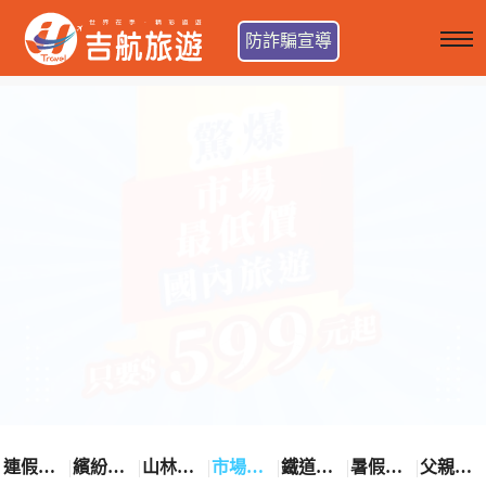
防詐騙宣導
連假卡位趣
繽紛花漾季
山林輕旅行
市場最低價
鐵道觀光之旅
暑假熱賣中
父親節優惠