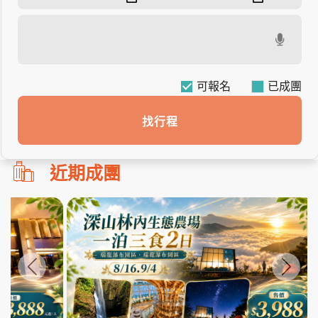
可報名
找行程
勿
近期成團
刪!!
搜
尋
bar
使
用