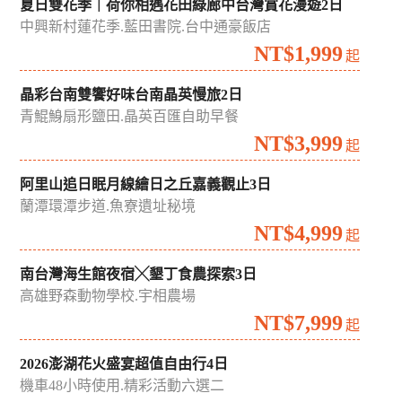
夏日雙花季｜荷你相遇花田綠廊中台灣賞花漫遊2日
中興新村蓮花季.藍田書院.台中通豪飯店
NT$1,999
起
晶彩台南雙饗好味台南晶英慢旅2日
青鯤鯓扇形鹽田.晶英百匯自助早餐
NT$3,999
起
阿里山追日眠月線繪日之丘嘉義觀止3日
蘭潭環潭步道.魚寮遺址秘境
NT$4,999
起