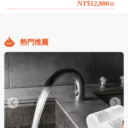
南台灣海生館夜宿╳墾丁食農探索3日
高雄野森動物學校.宇相農場
NT$7,999
起
2026澎湖花火盛宴超值自由行4日
機車48小時使用.精彩活動六選二
NT$12,800
起
熱門推薦