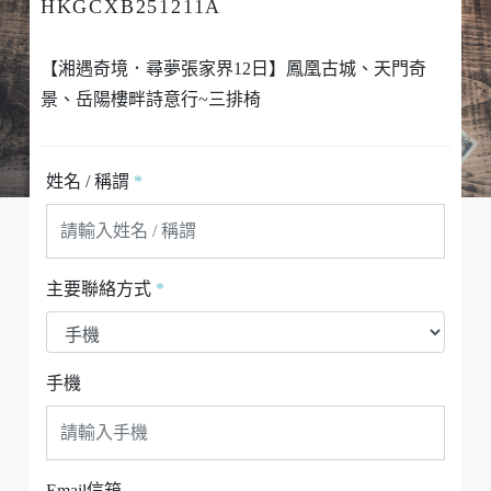
HKGCXB251211A
【湘遇奇境．尋夢張家界12日】鳳凰古城、天門奇
景、岳陽樓畔詩意行~三排椅
姓名 / 稱謂
*
主要聯絡方式
*
手機
Email信箱