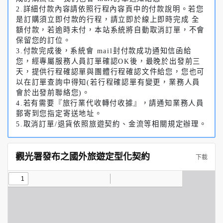
2.詳細付款內容請依照行程內容頁中的付款說明。若您
是訂購須立即付款的行程，請立即於線上即時完成 全
額付款，若逾時未付，本站系統將自動取消訂單，不會
保留您的訂位。
3.付款完成後，系統會 mail封付款成功通知信函給
您，經專屬服務人員訂單確認OK後，最晚於出發前三
天，提供行程確認單與團體行程確認文件給您，您也可
以在訂單查詢中得知(若行程確認單有變更，業務人員
會於出發前聯絡您)。
4.若有需要『旅行業代收轉付收據』，請通知業務人員
郵寄到您指定寄送地址。
5.取消訂單/退貨依照旅遊契約、金流等相關規定辦理。
觀光署發布之國外旅遊定型化契約
下載