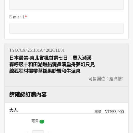
E m a i l
TYO7CX4261101A / 2026/11/01
日本最美-東北賞楓首選七日｜奧入瀨溪
森呼吸十和田湖遊船猊鼻溪扁舟夢幻只見
線狐狸村掃帚草採果螃蟹和牛溫泉
可售團位：經濟艙
1
請確認訂購內容
大人
NT$53,900
可售
1