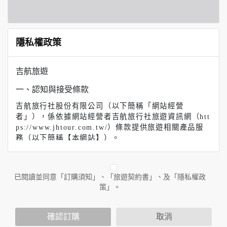
隱私權政策
吉航旅遊
一、認知與接受條款
吉航旅行社股份有限公司（以下簡稱「網站經營
者」），係依據網站經營者吉航旅行社旅遊資訊網（htt
ps://www.jhtour.com.tw/）條款提供旅遊相關產品服
務（以下簡稱【本網站】）。
【吉航旅遊】（以下簡稱本網站）係依據本服務條款提
供本站各項服務。當您註冊完成或開始使用本服務時，
即表示您已閱讀、了解並同意接受本服務條款之所有內
已閱讀並同意「訂購須知」、「旅遊契約書」、及「隱私權政
容。如果您不同意本服務條款的內容，或者您所屬的國
策」。
家或地域排除本服務條款內容之全部或部分時，您應立
即停止使用本服務。此外，當您使用本服務之特定功能
時，可能會依據該特定功能之性質，而須遵守本服務所
確認訂購
取消
另行公告之服務條款或相關規定。此另行公告之服務條