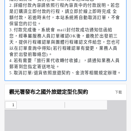
2.詳細付款內容請依照行程內容頁中的付款說明。若您
是訂購須立即付款的行程，請立即於線上即時完成 全
額付款，若逾時未付，本站系統將自動取消訂單，不會
保留您的訂位。
3.付款完成後，系統會 mail封付款成功通知信函給
您，經專屬服務人員訂單確認OK後，最晚於出發前三
天，提供行程確認單與團體行程確認文件給您，您也可
以在訂單查詢中得知(若行程確認單有變更，業務人員
會於出發前聯絡您)。
4.若有需要『旅行業代收轉付收據』，請通知業務人員
郵寄到您指定寄送地址。
5.取消訂單/退貨依照旅遊契約、金流等相關規定辦理。
觀光署發布之國外旅遊定型化契約
下載