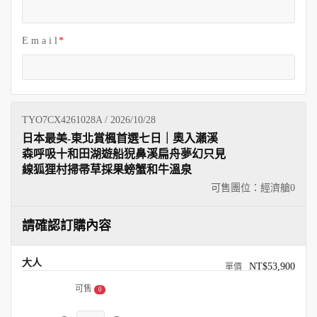
E m a i l
TYO7CX4261028A / 2026/10/28
日本最美-東北賞楓首選七日｜奧入瀨溪
森呼吸十和田湖遊船猊鼻溪扁舟夢幻只見
線狐狸村掃帚草採果螃蟹和牛溫泉
可售團位：經濟艙
0
請確認訂購內容
大人
NT$53,900
可售
0