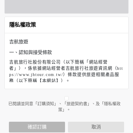
隱私權政策
吉航旅遊
一、認知與接受條款
吉航旅行社股份有限公司（以下簡稱「網站經營
者」），係依據網站經營者吉航旅行社旅遊資訊網（htt
ps://www.jhtour.com.tw/）條款提供旅遊相關產品服
務（以下簡稱【本網站】）。
【吉航旅遊】（以下簡稱本網站）係依據本服務條款提
供本站各項服務。當您註冊完成或開始使用本服務時，
即表示您已閱讀、了解並同意接受本服務條款之所有內
已閱讀並同意「訂購須知」、「旅遊契約書」、及「隱私權政
容。如果您不同意本服務條款的內容，或者您所屬的國
策」。
家或地域排除本服務條款內容之全部或部分時，您應立
即停止使用本服務。此外，當您使用本服務之特定功能
時，可能會依據該特定功能之性質，而須遵守本服務所
確認訂購
取消
另行公告之服務條款或相關規定。此另行公告之服務條