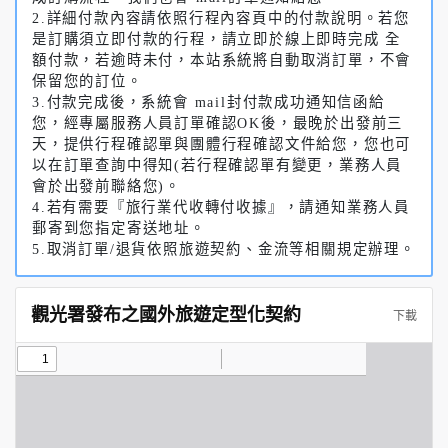
2.詳細付款內容請依照行程內容頁中的付款說明。若您
是訂購須立即付款的行程，請立即於線上即時完成 全
額付款，若逾時未付，本站系統將自動取消訂單，不會
保留您的訂位。
3.付款完成後，系統會 mail封付款成功通知信函給
您，經專屬服務人員訂單確認OK後，最晚於出發前三
天，提供行程確認單與團體行程確認文件給您，您也可
以在訂單查詢中得知(若行程確認單有變更，業務人員
會於出發前聯絡您)。
4.若有需要『旅行業代收轉付收據』，請通知業務人員
郵寄到您指定寄送地址。
5.取消訂單/退貨依照旅遊契約、金流等相關規定辦理。
觀光署發布之國外旅遊定型化契約
下載