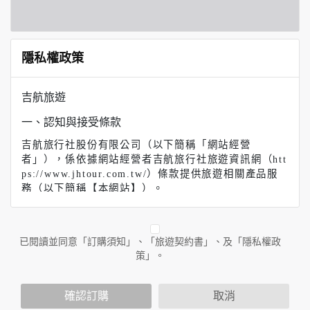
隱私權政策
吉航旅遊
一、認知與接受條款
吉航旅行社股份有限公司（以下簡稱「網站經營
者」），係依據網站經營者吉航旅行社旅遊資訊網（htt
ps://www.jhtour.com.tw/）條款提供旅遊相關產品服
務（以下簡稱【本網站】）。
【吉航旅遊】（以下簡稱本網站）係依據本服務條款提
供本站各項服務。當您註冊完成或開始使用本服務時，
即表示您已閱讀、了解並同意接受本服務條款之所有內
已閱讀並同意「訂購須知」、「旅遊契約書」、及「隱私權政
容。如果您不同意本服務條款的內容，或者您所屬的國
策」。
家或地域排除本服務條款內容之全部或部分時，您應立
即停止使用本服務。此外，當您使用本服務之特定功能
時，可能會依據該特定功能之性質，而須遵守本服務所
確認訂購
取消
另行公告之服務條款或相關規定。此另行公告之服務條