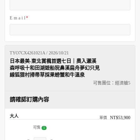
E m a i l
TYO7CX4261021A / 2026/10/21
日本最美-東北賞楓首選七日｜奧入瀨溪
森呼吸十和田湖遊船猊鼻溪扁舟夢幻只見
線狐狸村掃帚草採果螃蟹和牛溫泉
可售團位：經濟艙
5
請確認訂購內容
大人
NT$53,900
可售
5