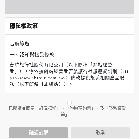
隱私權政策
吉航旅遊
一、認知與接受條款
吉航旅行社股份有限公司（以下簡稱「網站經營
者」），係依據網站經營者吉航旅行社旅遊資訊網（htt
ps://www.jhtour.com.tw/）條款提供旅遊相關產品服
務（以下簡稱【本網站】）。
【吉航旅遊】（以下簡稱本網站）係依據本服務條款提
供本站各項服務。當您註冊完成或開始使用本服務時，
即表示您已閱讀、了解並同意接受本服務條款之所有內
已閱讀並同意「訂購須知」、「旅遊契約書」、及「隱私權政
容。如果您不同意本服務條款的內容，或者您所屬的國
策」。
家或地域排除本服務條款內容之全部或部分時，您應立
即停止使用本服務。此外，當您使用本服務之特定功能
時，可能會依據該特定功能之性質，而須遵守本服務所
確認訂購
取消
另行公告之服務條款或相關規定。此另行公告之服務條