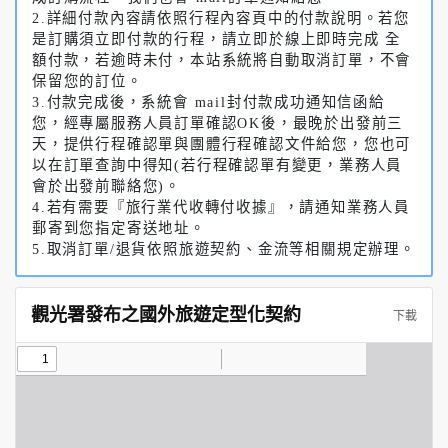
2.詳細付款內容請依照行程內容頁中的付款說明。若您
是訂購須立即付款的行程，請立即於線上即時完成 全
額付款，若逾時未付，本站系統將自動取消訂單，不會
保留您的訂位。
3.付款完成後，系統會 mail封付款成功通知信函給
您，經專屬服務人員訂單確認OK後，最晚於出發前三
天，提供行程確認單與團體行程確認文件給您，您也可
以在訂單查詢中得知(若行程確認單有變更，業務人員
會於出發前聯絡您)。
4.若有需要『旅行業代收轉付收據』，請通知業務人員
郵寄到您指定寄送地址。
5.取消訂單/退貨依照旅遊契約、金流等相關規定辦理。
觀光署發布之國外旅遊定型化契約
下載