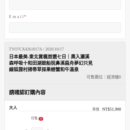
E m a i l
TYO7CX4261017A / 2026/10/17
日本最美-東北賞楓首選七日｜奧入瀨溪
森呼吸十和田湖遊船猊鼻溪扁舟夢幻只見
線狐狸村掃帚草採果螃蟹和牛溫泉
可售團位：經濟艙
0
請確認訂購內容
大人
NT$51,900
可售
0