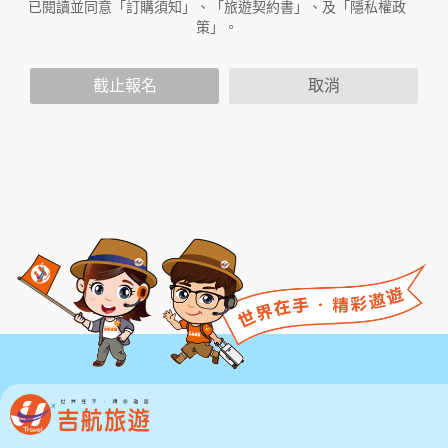
已閱讀並同意「訂購須知」、「旅遊契約書」、及「隱私權政
容。如果您不同意本服務條款的內容，或者您所屬的國
策」。
家或地域排除本服務條款內容之全部或部分時，您應立
即停止使用本服務。此外，當您使用本服務之特定功能
時，可能會依據該特定功能之性質，而須遵守本服務所
截止報名
取消
另行公告之服務條款或相關規定。此另行公告之服務條
款或相關規定亦均併入屬於本服務條款之一部分。本會
有權於任何時間修改或變更本服務條款之內容，並公告
於本服務網站上，請您隨時注意該等修改或變更。若您
於任何修改或變更後繼續使用本服務，則視為您已閱
讀、了解並同意接受該等修改或變更。
若您為未滿二十歲之未成年人，則應請您的父母或監護
人閱讀、了解並同意本服務條款之所有內容及其後之修
改變更，方得使用本服務。當您使用本服務時，即推定
您的父母或監護人已閱讀、了解並同意接受本服務條款
之所有內容及其後之修改變更。
二、服務簡介
三、會員規範的修改
本網站有權隨時修改本規範。如果你不同意修改的內