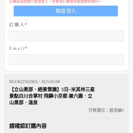
訂購商品請進行會員登入，非會員訂購需先驗證聯絡資料。
驗證/登入
訂 購 人
E m a i l
NGO02250208A / 2025/05/08
【立山黑部．絕景雪牆】5日~米其林三星
景點白川合掌村 飛驒小京都 兼六園．立
山黑部．溫泉
可售團位：經濟艙
0
請確認訂購內容