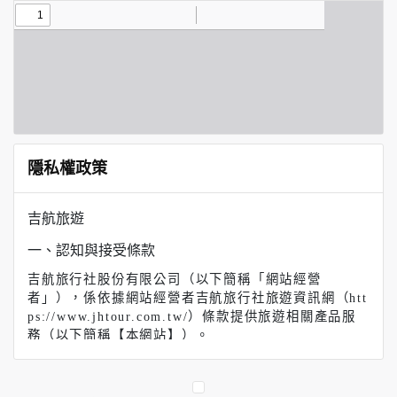
隱私權政策
吉航旅遊
一、認知與接受條款
吉航旅行社股份有限公司（以下簡稱「網站經營
者」），係依據網站經營者吉航旅行社旅遊資訊網（htt
ps://www.jhtour.com.tw/）條款提供旅遊相關產品服
務（以下簡稱【本網站】）。
【吉航旅遊】（以下簡稱本網站）係依據本服務條款提
供本站各項服務。當您註冊完成或開始使用本服務時，
即表示您已閱讀、了解並同意接受本服務條款之所有內