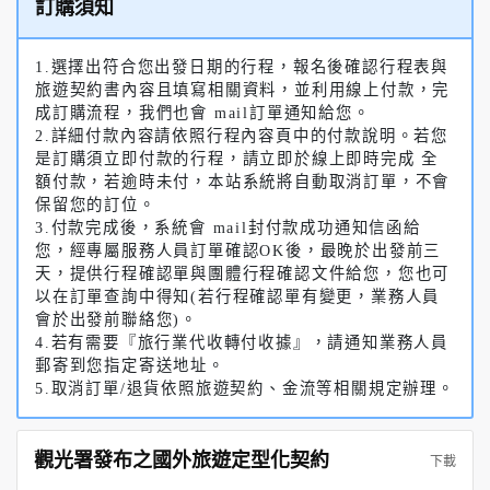
訂購須知
1.選擇出符合您出發日期的行程，報名後確認行程表與
旅遊契約書內容且填寫相關資料，並利用線上付款，完
成訂購流程，我們也會 mail訂單通知給您。
2.詳細付款內容請依照行程內容頁中的付款說明。若您
是訂購須立即付款的行程，請立即於線上即時完成 全
額付款，若逾時未付，本站系統將自動取消訂單，不會
保留您的訂位。
3.付款完成後，系統會 mail封付款成功通知信函給
您，經專屬服務人員訂單確認OK後，最晚於出發前三
天，提供行程確認單與團體行程確認文件給您，您也可
以在訂單查詢中得知(若行程確認單有變更，業務人員
會於出發前聯絡您)。
4.若有需要『旅行業代收轉付收據』，請通知業務人員
郵寄到您指定寄送地址。
5.取消訂單/退貨依照旅遊契約、金流等相關規定辦理。
觀光署發布之國外旅遊定型化契約
下載