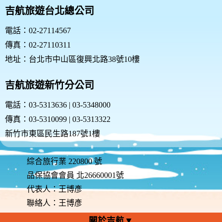
容，請勿繼續使用本服務。如果你繼續使用本網站服
吉航旅遊台北總公司
務，則表示您同意並接受本規範之任何修改。
您於任何修改或變更後繼續使用良友旅遊網，視為您已
電話：02-27114567
閱讀、瞭解並同意接受該等修改或變更。
傳真：02-27110311
如果您不同意本約定書的內容，或者您所屬的國家或地
域排除本約定書內容之全部或一部時，您應立即停止使
地址：台北市中山區復興北路38號10樓
用良友旅遊網的服務。
四、服務的停止與更改
吉航旅遊新竹分公司
本網站有權隨時停止或更改各項會員服務的內容，並無
需事先通知您。無論任何情形，本網站就停止或更改服
電話：03-5313636 | 03-5348000
務所可能致生之困擾、不便、損害，不負任何責任。
傳真：03-5310099 | 03-5313322
五、隱私權保護政策
尊重您個人隱私是本網站的基本政策。因此，除法律或
新竹市東區民生路187號1樓
因相關主管機關要求外，本網站在未獲您授權時，不會
公開您的姓名、地址、電子郵件信箱，以及其他依法受
保護的個人資訊。請詳細閱讀本網站的『責任與規範聲
綜合旅行業 220800 號
明』。特此向您說明本網站的隱私權保護政策，以保障
品保協會會員 北26660001號
您的權益，請您詳閱下列內容：
代表人：王博彥
(一)隱私權保護政策的適用範圍: 隱私權保護政策內
容，包括本網站如何處理在您使用網站服務時收集到的
聯絡人：王博彥
個人識別資料。隱私權保護政策不適用於本網站以外的
關於吉航▼