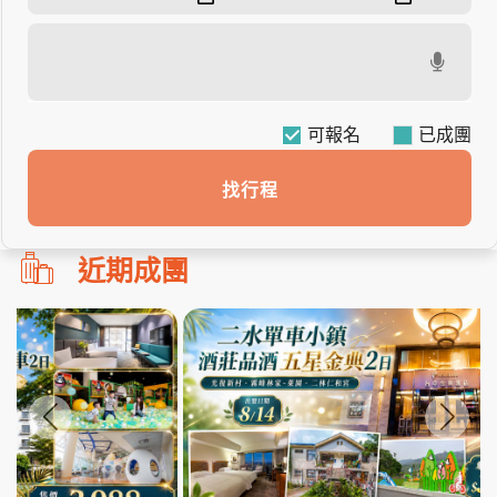
可報名
找行程
勿
近期成團
刪!!
搜
尋
bar
使
用