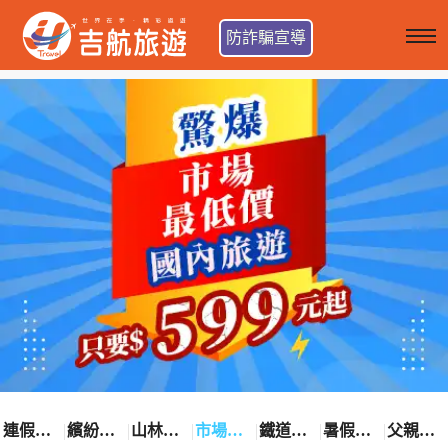
防詐騙宣導
連假卡位趣
繽紛花漾季
山林輕旅行
市場最低價
鐵道觀光之旅
暑假熱賣中
父親節優惠