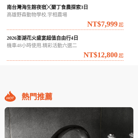
南台灣海生館夜宿╳墾丁食農探索3日
高雄野森動物學校.宇相農場
NT$7,999
起
2026澎湖花火盛宴超值自由行4日
機車48小時使用.精彩活動六選二
NT$12,800
起
熱門推薦