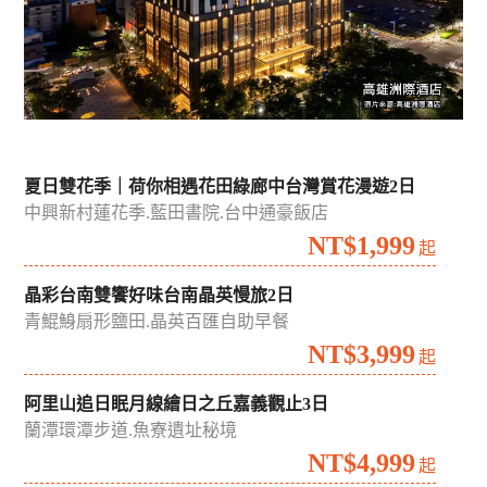
夏日雙花季｜荷你相遇花田綠廊中台灣賞花漫遊2日
中興新村蓮花季.藍田書院.台中通豪飯店
NT$1,999
起
晶彩台南雙饗好味台南晶英慢旅2日
青鯤鯓扇形鹽田.晶英百匯自助早餐
NT$3,999
起
阿里山追日眠月線繪日之丘嘉義觀止3日
蘭潭環潭步道.魚寮遺址秘境
NT$4,999
起