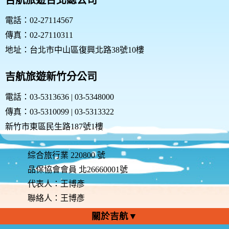
吉航旅遊台北總公司
務，則表示您同意並接受本規範之任何修改。
您於任何修改或變更後繼續使用良友旅遊網，視為您已
電話：02-27114567
閱讀、瞭解並同意接受該等修改或變更。
傳真：02-27110311
如果您不同意本約定書的內容，或者您所屬的國家或地
域排除本約定書內容之全部或一部時，您應立即停止使
地址：台北市中山區復興北路38號10樓
用良友旅遊網的服務。
四、服務的停止與更改
吉航旅遊新竹分公司
本網站有權隨時停止或更改各項會員服務的內容，並無
需事先通知您。無論任何情形，本網站就停止或更改服
電話：03-5313636 | 03-5348000
務所可能致生之困擾、不便、損害，不負任何責任。
傳真：03-5310099 | 03-5313322
五、隱私權保護政策
尊重您個人隱私是本網站的基本政策。因此，除法律或
新竹市東區民生路187號1樓
因相關主管機關要求外，本網站在未獲您授權時，不會
公開您的姓名、地址、電子郵件信箱，以及其他依法受
保護的個人資訊。請詳細閱讀本網站的『責任與規範聲
綜合旅行業 220800 號
明』。特此向您說明本網站的隱私權保護政策，以保障
品保協會會員 北26660001號
您的權益，請您詳閱下列內容：
代表人：王博彥
(一)隱私權保護政策的適用範圍: 隱私權保護政策內
容，包括本網站如何處理在您使用網站服務時收集到的
聯絡人：王博彥
個人識別資料。隱私權保護政策不適用於本網站以外的
關於吉航▼
相關連結網站，也不適用於非本網站所委託或參與管理