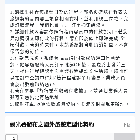
1.選擇出符合您出發日期的行程，報名後確認行程表與
旅遊契約書內容且填寫相關資料，並利用線上付款，完
成訂購流程，我們也會 mail訂單通知給您。
2.詳細付款內容請依照行程內容頁中的付款說明。若您
是訂購須立即付款的行程，請立即於線上即時完成 全
額付款，若逾時未付，本站系統將自動取消訂單，不會
保留您的訂位。
3.付款完成後，系統會 mail封付款成功通知信函給
您，經專屬服務人員訂單確認OK後，最晚於出發前三
天，提供行程確認單與團體行程確認文件給您，您也可
以在訂單查詢中得知(若行程確認單有變更，業務人員
會於出發前聯絡您)。
4.若有需要『旅行業代收轉付收據』，請通知業務人員
郵寄到您指定寄送地址。
5.取消訂單/退貨依照旅遊契約、金流等相關規定辦理。
觀光署發布之國外旅遊定型化契約
下載