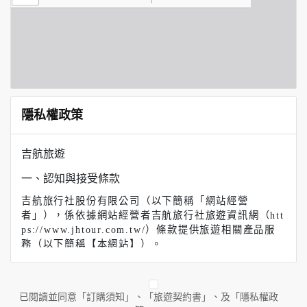
隱私權政策
吉航旅遊
一、認知與接受條款
吉航旅行社股份有限公司（以下簡稱「網站經營
者」），係依據網站經營者吉航旅行社旅遊資訊網（htt
ps://www.jhtour.com.tw/）條款提供旅遊相關產品服
務（以下簡稱【本網站】）。
【吉航旅遊】（以下簡稱本網站）係依據本服務條款提
供本站各項服務。當您註冊完成或開始使用本服務時，
即表示您已閱讀、了解並同意接受本服務條款之所有內
已閱讀並同意「訂購須知」、「旅遊契約書」、及「隱私權政
容。如果您不同意本服務條款的內容，或者您所屬的國