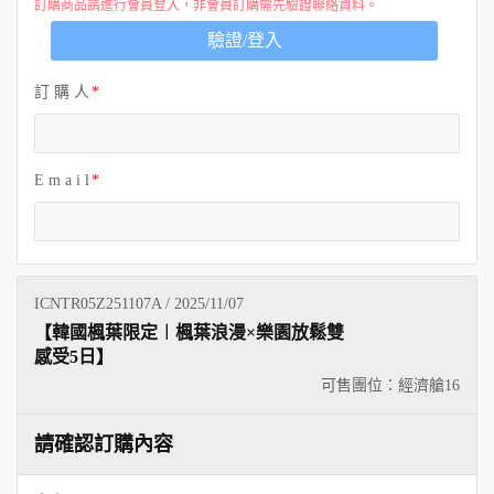
訂購商品請進行會員登入，非會員訂購需先驗證聯絡資料。
驗證/登入
訂 購 人
E m a i l
ICNTR05Z251107A / 2025/11/07
【韓國楓葉限定︱楓葉浪漫×樂園放鬆雙
感受5日】
可售團位：經濟艙
16
請確認訂購內容