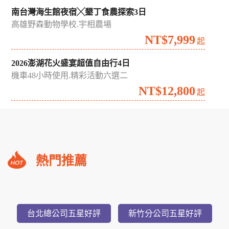
南台灣海生館夜宿╳墾丁食農探索3日
高雄野森動物學校.宇相農場
NT$7,999
起
2026澎湖花火盛宴超值自由行4日
機車48小時使用.精彩活動六選二
NT$12,800
起
礁
熱門推薦
溪
福
朋
3,588
NT$
喜
起
台北總公司五星好評
新竹分公司五星好評
來