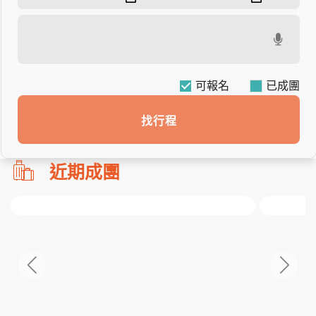
可報名
找行程
勿
近期成團
刪!!
搜
尋
bar
使
用