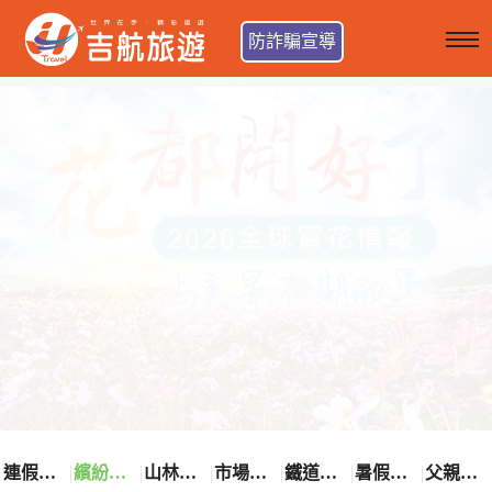
防詐騙宣導
連假卡位趣
繽紛花漾季
山林輕旅行
市場最低價
鐵道觀光之旅
暑假熱賣中
父親節優惠