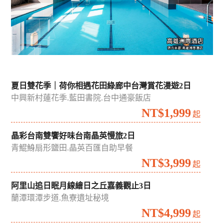
夏日雙花季｜荷你相遇花田綠廊中台灣賞花漫遊2日
中興新村蓮花季.藍田書院.台中通豪飯店
NT$1,999
起
晶彩台南雙饗好味台南晶英慢旅2日
青鯤鯓扇形鹽田.晶英百匯自助早餐
NT$3,999
起
阿里山追日眠月線繪日之丘嘉義觀止3日
蘭潭環潭步道.魚寮遺址秘境
NT$4,999
起