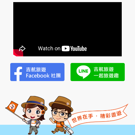
登
小
隱
潭
瀑
布
美
湯
2
日