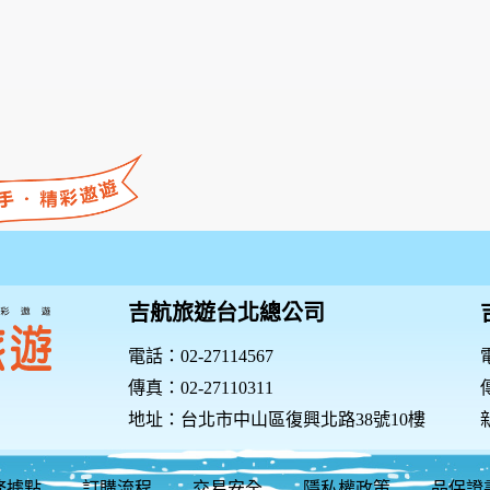
改的內容，請勿繼續使用本服務。如果你繼續使用本網站服務，則
視為您已閱讀、瞭解並同意接受該等修改或變更。
國家或地域排除本約定書內容之全部或一部時，您應立即停止使用
容，並無需事先通知您。無論任何情形，本網站就停止或更改服務
除法律或因相關主管機關要求外，本網站在未獲您授權時，不會公
責任與規範聲明』。特此向您說明本網站的隱私權保護政策，以保
護政策內容，包括本網站如何處理在您使用網站服務時收集到的個
或參與管理的人員。
您造訪本網站或使用本網站所提供之功能服務時，我們將視該服務
吉航旅遊台北總公司
面同意，本網站不會將個人資料用於其他用途、如果不願意再收到
調查等互動性功能時，會保留您所提供的姓名、電子郵件地址、聯
電話：02-27114567
電
P位址、使用時間、使用的瀏覽器、瀏覽及點選資料記錄等，做
會將收集的問卷調查內容進行統計與分析，分析結果之統計數據
傳真：02-27110311
傳
人之資料。
地址：台北市中山區復興北路38號10樓
開您的個人資訊：
務據點
訂購流程
交易安全
隱私權政策
品保證