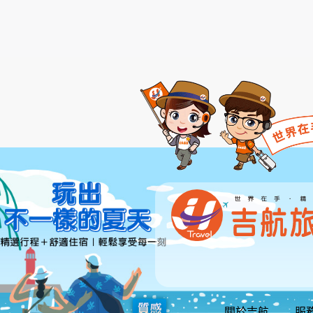
三、會員規範的修改
本網站有權隨時修改本規範。如果你不同意修
您於任何修改或變更後繼續使用良友旅遊網，
如果您不同意本約定書的內容，或者您所屬的
四、服務的停止與更改
本網站有權隨時停止或更改各項會員服務的內
任。
五、隱私權保護政策
尊重您個人隱私是本網站的基本政策。因此，
法受保護的個人資訊。請詳細閱讀本網站的『
(一)隱私權保護政策的適用範圍: 隱私權保
的相關連結網站，也不適用於非本網站所委託
(二)個人資料的蒐集、處理及利用方式: 當
目的範圍內處理及利用您的個人資料；非經您書
為您服務。。 本網站在您使用服務信箱、問卷
會自行記錄相關行徑，包括您使用連線設備的I
用，決不對外公佈。 為提供精確的服務，我們
要公佈統計數據及說明文字，但不涉及特定個
(三) 因應法律或因相關主管機關特殊要求:
您同意本網站，於下列情形發生時，得依法公
(1) 因應法律及相關主管機關要求；
關於吉航
服