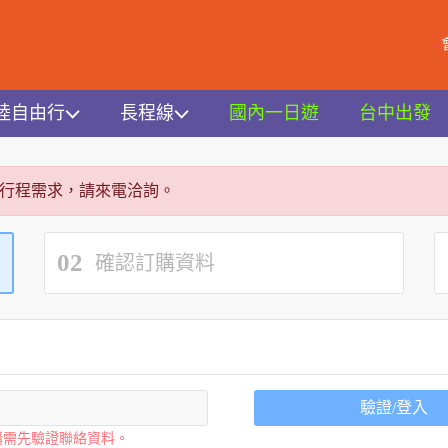
陸自由行
長程線
國內一日遊
台中出發
行程需求，請來電洽詢。
02
確認訂購資料
驗證/登入
購需先驗證聯絡資料。