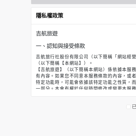
隱私權政策
吉航旅遊
一、認知與接受條款
吉航旅行社股份有限公司（以下簡稱「網站經營者」）
（以下簡稱【本網站】）。
【吉航旅遊】（以下簡稱本網站）係依據本服
有內容。如果您不同意本服務條款的內容，或
特定功能時，可能會依據該特定功能之性質，
一部分。本會有權於任何時間修改或變更本服
務，則視為您已閱讀、了解並同意接受該等修
若您為未滿二十歲之未成年人，則應請您的父
推定您的父母或監護人已閱讀、了解並同意接
二、服務簡介