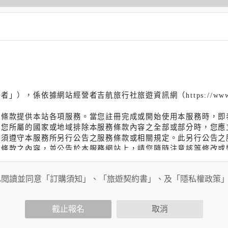
，係依據網站經營者吉航旅行社旅遊資訊網（https://www.jh
務條款提供本站各項服務。當您註冊完成或開始使用本服務時，即
者您所屬的國家或地域排除本服務條款內容之全部或部分時，您應
而須遵守本服務所另行公告之服務條款或相關規定。此另行公告之
務條款之內容，並公告於本服務網站上，請您隨時注意該等修改或
改或變更。
母或監護人閱讀、了解並同意本服務條款之所有內容及其後之修改
已閱讀並同意「訂購須知」、「旅遊契約書」、及「隱私權政策
受本服務條款之所有內容及其後之修改變更。
截止報名
取消