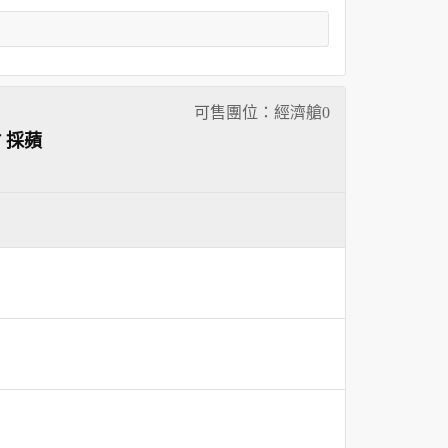
可售團位：經濟艙
0
 採蘋