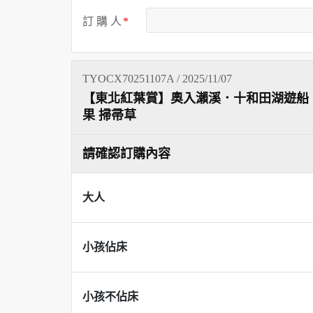
訂 購 人
TYOCX70251107A / 2025/11/07
【東北紅葉賞】奧入瀨溪．十和田湖遊船
果 掃帚草
請確認訂購內容
大人
小孩佔床
小孩不佔床