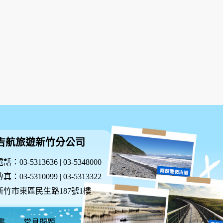
表示您同意並接受本規範之任何修改。
良友旅遊網的服務。
所可能致生之困擾、不便、損害，不負任何責
開您的姓名、地址、電子郵件信箱，以及其他依
障您的權益，請您詳閱下列內容：
人識別資料。隱私權保護政策不適用於本網站以外
功能性質，請您提供必要的個人資料，並在該特定
吉航旅遊新竹分公司
任何相關優惠訊息，請洽臉書或line將由客服
絡方式及使用時間等。 於一般瀏覽時，伺服器
話：03-5313636 | 03-5348000
為我們增進網站服務的參考依據，此記錄為內部應
或說明文字呈現，除供內部研究外，我們會視需
真：03-5310099 | 03-5313322
新竹市東區民生路187號1樓
書
常見問題