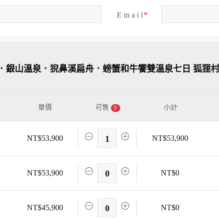
E m a i l
．銀山溫泉．猊鼻溪扁舟．螃蟹和牛饗雙溫泉七日 狐狸村
單價
可售
小計
0
NT$53,900
1
NT$53,900
NT$53,900
0
NT$0
NT$45,900
0
NT$0