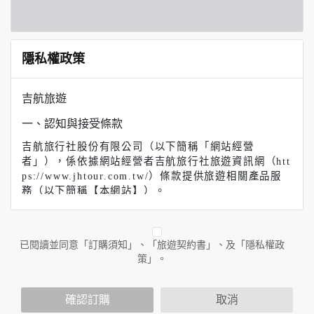
隱私權政策
吉航旅遊
一、認知與接受條款
吉航旅行社股份有限公司（以下簡稱「網站經營
者」），係依據網站經營者吉航旅行社旅遊資訊網（htt
ps://www.jhtour.com.tw/）條款提供旅遊相關產品服
務（以下簡稱【本網站】）。
【吉航旅遊】（以下簡稱本網站）係依據本服務條款提
供本站各項服務。當您註冊完成或開始使用本服務時，
即表示您已閱讀、了解並同意接受本服務條款之所有內
已閱讀並同意「訂購須知」、「旅遊契約書」、及「隱私權政
容。如果您不同意本服務條款的內容，或者您所屬的國
策」。
家或地域排除本服務條款內容之全部或部分時，您應立
即停止使用本服務。此外，當您使用本服務之特定功能
時，可能會依據該特定功能之性質，而須遵守本服務所
確認訂購
取消
另行公告之服務條款或相關規定。此另行公告之服務條