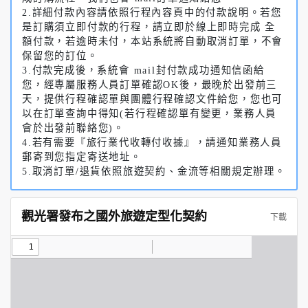
2.詳細付款內容請依照行程內容頁中的付款說明。若您
是訂購須立即付款的行程，請立即於線上即時完成 全
額付款，若逾時未付，本站系統將自動取消訂單，不會
保留您的訂位。
3.付款完成後，系統會 mail封付款成功通知信函給
您，經專屬服務人員訂單確認OK後，最晚於出發前三
天，提供行程確認單與團體行程確認文件給您，您也可
以在訂單查詢中得知(若行程確認單有變更，業務人員
會於出發前聯絡您)。
4.若有需要『旅行業代收轉付收據』，請通知業務人員
郵寄到您指定寄送地址。
5.取消訂單/退貨依照旅遊契約、金流等相關規定辦理。
觀光署發布之國外旅遊定型化契約
下載