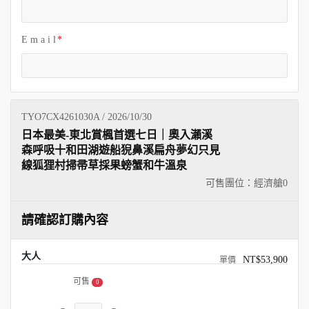
E m a i l
TYO7CX4261030A / 2026/10/30
日本最美-東北賞楓首選七日｜奧入瀨溪
森呼吸十和田湖遊船猊鼻溪扁舟夢幻只見
線狐狸村掃帚草採果螃蟹和牛溫泉
可售團位：經濟艙
0
請確認訂購內容
大人
NT$53,900
可售
0