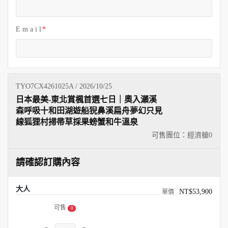
E m a i l
TYO7CX4261025A / 2026/10/25
日本最美-東北賞楓首選七日｜奧入瀨溪
森呼吸十和田湖遊船猊鼻溪扁舟夢幻只見
線狐狸村掃帚草採果螃蟹和牛溫泉
可售團位：經濟艙
0
請確認訂購內容
大人
NT$53,900
可售
0