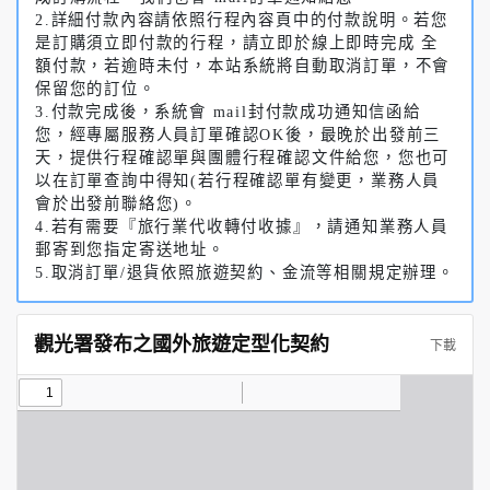
2.詳細付款內容請依照行程內容頁中的付款說明。若您
是訂購須立即付款的行程，請立即於線上即時完成 全
額付款，若逾時未付，本站系統將自動取消訂單，不會
保留您的訂位。
3.付款完成後，系統會 mail封付款成功通知信函給
您，經專屬服務人員訂單確認OK後，最晚於出發前三
天，提供行程確認單與團體行程確認文件給您，您也可
以在訂單查詢中得知(若行程確認單有變更，業務人員
會於出發前聯絡您)。
4.若有需要『旅行業代收轉付收據』，請通知業務人員
郵寄到您指定寄送地址。
5.取消訂單/退貨依照旅遊契約、金流等相關規定辦理。
觀光署發布之國外旅遊定型化契約
下載