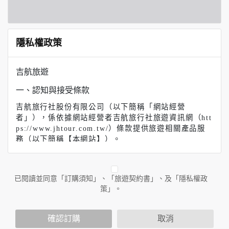
隱私權政策
吉航旅遊
一、認知與接受條款
吉航旅行社股份有限公司（以下簡稱「網站經營
者」），係依據網站經營者吉航旅行社旅遊資訊網（htt
ps://www.jhtour.com.tw/）條款提供旅遊相關產品服
務（以下簡稱【本網站】）。
【吉航旅遊】（以下簡稱本網站）係依據本服務條款提
供本站各項服務。當您註冊完成或開始使用本服務時，
即表示您已閱讀、了解並同意接受本服務條款之所有內
已閱讀並同意「訂購須知」、「旅遊契約書」、及「隱私權政
容。如果您不同意本服務條款的內容，或者您所屬的國
策」。
家或地域排除本服務條款內容之全部或部分時，您應立
即停止使用本服務。此外，當您使用本服務之特定功能
時，可能會依據該特定功能之性質，而須遵守本服務所
確認訂購
取消
另行公告之服務條款或相關規定。此另行公告之服務條